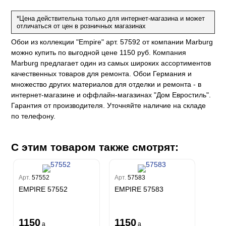
ум Про
а
*Цена действительна только для интернет-магазина и может
рия
отличаться от цен в розничных магазинах
м Бокс
Обои из коллекции "Empire" арт. 57592 от компании Marburg
ум Бум
можно купить по выгодной цене 1150 руб. Компания
m
Marburg предлагает один из самых широких ассортиментов
качественных товаров для ремонта. Обои Германия и
множество других материалов для отделки и ремонта - в
eco
ine
интернет-магазине и оффлайн-магазинах "Дом Евростиль".
k
Гарантия от производителя. Уточняйте наличие на складе
a
по телефону.
ord
a
a 2
a
e III
С этим товаром также смотрят:
Stone
Арт.
57552
Арт.
57583
EMPIRE 57552
EMPIRE 57583
1150
1150
a
a