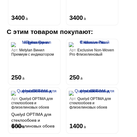
3400
3400
a
a
С этим товаром покупают:
Арт.
Metylan Винил
Арт.
Exclusive Non-Woven
Премиум с индикатором
Pro Флизелиновый
250
250
a
a
Арт.
Quelyd OPTIMA для
Арт.
Quelyd OPTIMA для
стеклообоев и
стеклообоев и
флизелиновых обоев
флизелиновых обоев
Quelyd OPTIMA для
стеклообоев и
600
1400
флизелиновых обоев
a
a