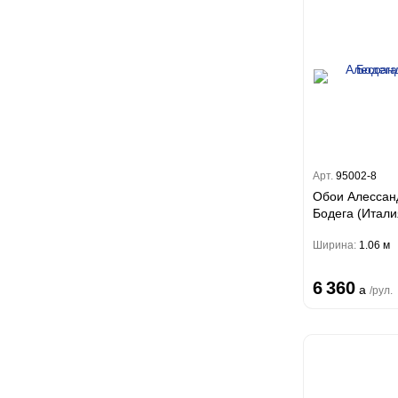
Артекс
Erismann
Ateliero
Артекс
Милласа
Ateliero
Artsimple
Ambient
Ambient Vol.2
NC (Эн Си)
Geometry
Ambient Vol.3
Mixture
Аспект
Колор
Neo Classic
Mixture Textile
Loymina
Аспект
Amsterdam
Арт.
95002-8
Zambaiti Parati
Hygge 2
Classic Estate
Обои Алессан
Emiliana Parati
Melodia
Бодега (Итали
Canova
Андреа Росси
G.F.Ferre 3
Ширина:
1.06 м
Gioia
Valentin Yudashkin 5
Кварта Парете
Понза
Trussardi 7
Roberto Cavalli 8
Вулкано
6 360
Бристар
Коррадо
a
/рул.
Lamborghini 3
Иски
Джоконда
DECORI&DECORI
Villa
Philipp Plein
Спектрум Арт
Xenia
Бернардо Барталуччи
Carrara 3
Trussardi 6
Барбана
Красный
Bella
Lamborghini 2
Галлинара
Бруно Зофф
Габриэлла
Нисида
Артади