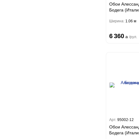
Обои Алессан
Бодега (Итали
Ширина:
1.06 м
6 360
a
/рул.
Арт.
95002-12
Обои Алессан
Бодега (Итали