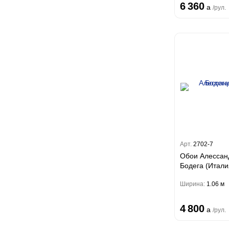
6 360
a
/рул.
Арт.
2702-7
Обои Алессан
Бодега (Итали
Ширина:
1.06 м
4 800
a
/рул.