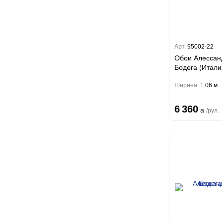
Биги
Touch
Riva
Wiganford
La Storia
Легенда
Wisper
Salsa
La Storia 2
Du&Ka
Lunman
Boho
Florentine III
Crystal
Lifestyle
Shades
РЕСКИ И ФОТООБОИ
Crystal Stone
Арт.
95002-22
Prestige
Citi Glam
Обои Алессан
Linen
БОИ ПОД ПОКРАСКУ
Empire
Бодега (Итали
Natura
Стеклохолст
King
Ширина:
1.06 м
малярный
Him
Ремонтный флизелин
6 360
a
/рул.
Рогожка под покраску
ЕПНОЙ ДЕКОР
Перфект
EVROWOOD
D ПАНЕЛИ
Акустические панели
Панели под покраску