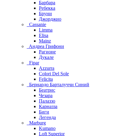
Барбара
Ребекка
Бруни
Джорджио
Cassanie
Limma
Elisa
Mainz
Aндреа Грифони
Рагионе
Дукале
Fipar
Azzurra
Colori Del Sole
Felicita
Бернардо Барталуччи Синий
Беатрис
Чезара
Палаззо
Карназза
Биги
Легенда
Marburg
Kumano
Loft Superior