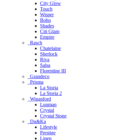
City Glow
Touch
Wisper
Boho
Shades
Citi Glam
Empire
Rasch
Chatelaine
Sherlock
Riva
Salsa
Florentine III
Grandeco
Prisma
La Storia
La Storia 2
Wiganford
Lunman
Crystal
Crystal Stone
Du&Ka
Lifestyle
Prestige
Linen