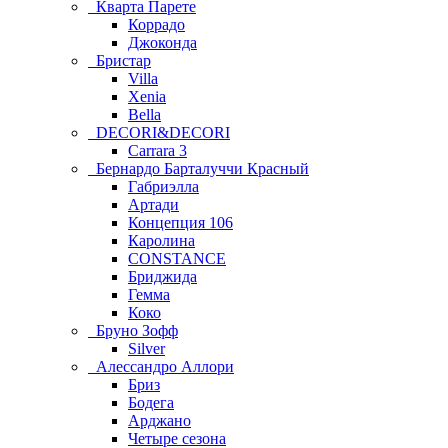
Кварта Парете
Коррадо
Джоконда
Бристар
Villa
Xenia
Bella
DECORI&DECORI
Carrara 3
Бернардо Барталуччи Красный
Габриэлла
Артади
Концепция 106
Каролина
CONSTANCE
Бриджида
Гемма
Коко
Бруно Зофф
Silver
Алессандро Аллори
Бриз
Бодега
Арджано
Четыре сезона