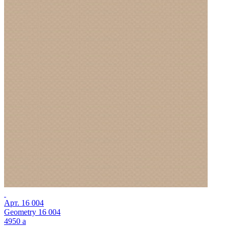
Арт.
16 004
Geometry 16 004
4950
a