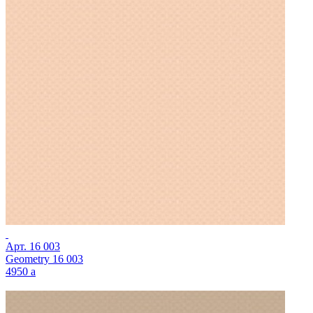
Арт.
16 003
Geometry 16 003
4950
a