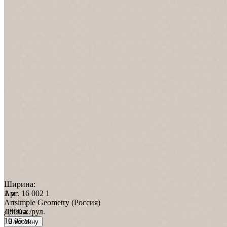
Ширина:
Арт.
1 м
16 002 1
Artsimple Geometry (Россия)
4 950
Длина:
a
/рул.
10.05 м
В корзину