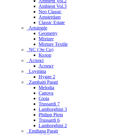
Ambient Vol.2
Ambient Vol.3
Neo Classic
Amsterdam
Classic Estate
Artsimple
Geometry
Mixture
Mixture Textile
NC (Эн Си)
Колор
Аспект
Аспект
Loymina
Hygge 2
Zambaiti Parati
Melodia
Canova
Gioia
Trussardi 7
Lamborghini 3
Philipp Plein
Trussardi 6
Lamborghini 2
Emiliana Parati