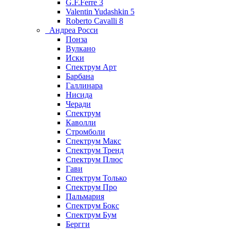
G.F.Ferre 3
Valentin Yudashkin 5
Roberto Cavalli 8
Андреа Росси
Понза
Вулкано
Иски
Спектрум Арт
Барбана
Галлинара
Нисида
Черади
Спектрум
Каволли
Стромболи
Спектрум Макс
Спектрум Тренд
Спектрум Плюс
Гави
Спектрум Только
Спектрум Про
Пальмария
Спектрум Бокс
Спектрум Бум
Бергги