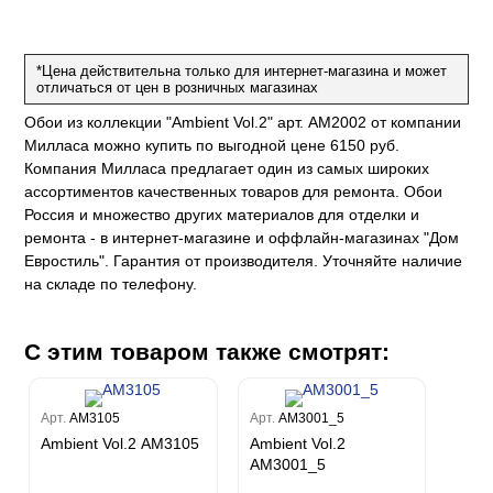
е
да
оли
 сезона
до Барталуччи Синий
м Макс
а
el Sole
rg
с
м Тренд
*Цена действительна только для интернет-магазина и может
отличаться от цен в розничных магазинах
ум Плюс
о
erior
Обои из коллекции "Ambient Vol.2" арт. AM2002 от компании
eco
ine
ио
за
w
Милласа можно купить по выгодной цене 6150 руб.
k
м Только
a
Компания Милласа предлагает один из самых широких
ум Про
ord
a
ассортиментов качественных товаров для ремонта. Обои
а
рия
a 2
a
Россия и множество других материалов для отделки и
e III
м Бокс
ремонта - в интернет-магазине и оффлайн-магазинах "Дом
ум Бум
Евростиль". Гарантия от производителя. Уточняйте наличие
Stone
m
на складе по телефону.
С этим товаром также смотрят:
Арт.
AM3105
Арт.
AM3001_5
Ambient Vol.2 AM3105
Ambient Vol.2
AM3001_5