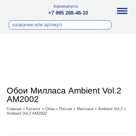
Корзина
пуста
+7 995 288-48-10
бои
И ФОТООБОИ
ра
Д ПОКРАСКУ
охолст малярный
а
ДЕКОР
ann
кт
ЛИ
тный флизелин
n
с
ческие панели
WOOD
а под покраску
o
Обои Милласа Ambient Vol.2
 под покраску
са
AM2002
ые панели
Vol.2
Главная
»
Каталог
»
Обои
»
Россия
»
Милласа
»
Ambient Vol.2
»
Ambient Vol.2 AM2002
Vol.3
ssic
dam