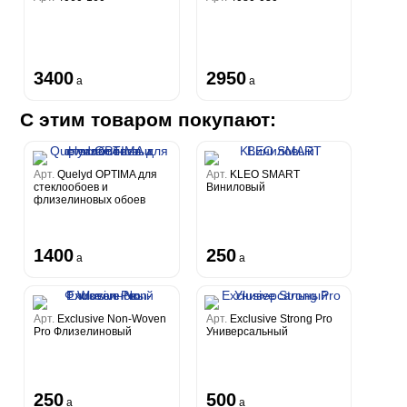
3400
2950
a
a
С этим товаром покупают:
Арт.
Quelyd OPTIMA для
Арт.
KLEO SMART
стеклообоев и
Виниловый
флизелиновых обоев
1400
250
a
a
Арт.
Exclusive Non-Woven
Арт.
Exclusive Strong Pro
Pro Флизелиновый
Универсальный
250
500
a
a