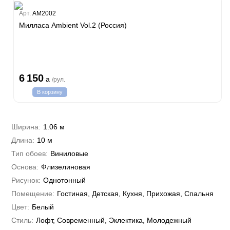
Estate
Арт.
AM2002
ple
Милласа Ambient Vol.2 (Россия)
y
 Си)
т
Textile
na
i Parati
6 150
a
/рул.
a Parati
В корзину
e 3
а Росси
 Yudashkin 5
 Парете
i 7
Cavalli 8
Ширина:
1.06 м
о
о
ар
hini 3
Длина:
10 м
да
RI&DECORI
Plein
м Арт
Тип обоев:
Виниловые
3
до Барталуччи Красный
i 6
а
Основа:
Флизелиновая
hini 2
лла
 Зофф
ара
Рисунок:
Однотонный
андро Аллори
Помещение:
Гостиная, Детская, Кухня, Прихожая, Спальня
ция 106
nie
Цвет:
Белый
на
ум
а Грифони
Стиль:
Лофт, Современный, Эклектика, Молодежный
ANCE
и
о