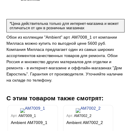
е
да
оли
 сезона
до Барталуччи Синий
м Макс
а
el Sole
rg
с
м Тренд
*Цена действительна только для интернет-магазина и может
ум Плюс
отличаться от цен в розничных магазинах
о
erior
eco
ine
ио
Обои из коллекции "Ambient" арт. AM7008_1 от компании
за
w
k
м Только
a
Милласа можно купить по выгодной цене 5600 руб.
ум Про
ord
a
Компания Милласа предлагает один из самых широких
а
рия
a 2
ассортиментов качественных товаров для ремонта. Обои
a
e III
м Бокс
Россия и множество других материалов для отделки и
ремонта - в интернет-магазине и оффлайн-магазинах "Дом
ум Бум
Stone
m
Евростиль". Гарантия от производителя. Уточняйте наличие
на складе по телефону.
С этим товаром также смотрят:
Арт.
AM7009_1
Арт.
AM7002_2
Ambient AM7009_1
Ambient AM7002_2