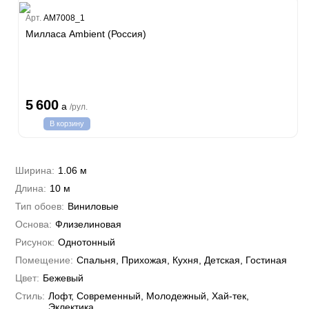
Estate
Арт.
AM7008_1
ple
Милласа Ambient (Россия)
y
 Си)
т
Textile
na
i Parati
5 600
a
/рул.
a Parati
В корзину
e 3
а Росси
 Yudashkin 5
 Парете
i 7
Cavalli 8
Ширина:
1.06 м
о
о
ар
hini 3
Длина:
10 м
да
RI&DECORI
Plein
м Арт
Тип обоев:
Виниловые
3
до Барталуччи Красный
i 6
а
Основа:
Флизелиновая
hini 2
лла
 Зофф
ара
Рисунок:
Однотонный
андро Аллори
Помещение:
Спальня, Прихожая, Кухня, Детская, Гостиная
ция 106
nie
Цвет:
Бежевый
на
ум
а Грифони
Стиль:
Лофт, Современный, Молодежный, Хай-тек,
ANCE
и
о
Эклектика