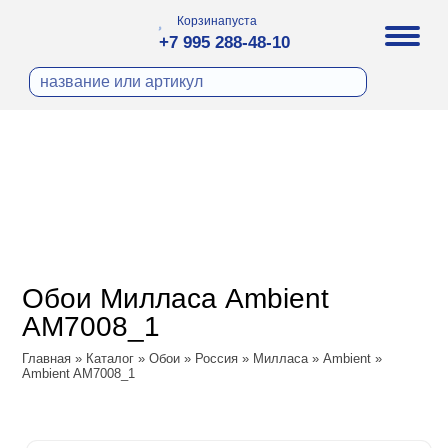
Корзина
пуста
+7 995 288-48-10
бои
И ФОТООБОИ
ра
Д ПОКРАСКУ
охолст малярный
а
ДЕКОР
ann
кт
ЛИ
тный флизелин
n
с
ческие панели
WOOD
а под покраску
o
Обои Милласа Ambient
 под покраску
са
AM7008_1
ые панели
Vol.2
Главная
»
Каталог
»
Обои
»
Россия
»
Милласа
»
Ambient
»
Ambient AM7008_1
Vol.3
ssic
dam