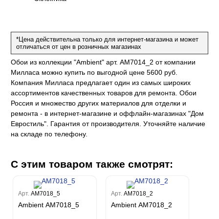
Рагионе
Fipar
Бриджида
Стромболи
Четыре сезона
Mainz
Дукале
Azzurra
Бернардо Барталуччи Синий
Гемма
Спектрум Макс
Барбара
Colori Del Sole
Marburg
Коко
Беатрис
Спектрум Тренд
Ребекка
Felicita
*Цена действительна только для интернет-магазина и может
Чезара
Kumano
Rasch
Спектрум Плюс
Бруни
отличаться от цен в розничных магазинах
Палаззо
Loft Superior
Grandeco
Chatelaine
Гави
Джорджио
Обои из коллекции "Ambient" арт. AM7014_2 от компании
Карназза
City Glow
Sherlock
Спектрум Только
Prisma
Милласа можно купить по выгодной цене 5600 руб.
Биги
Touch
Riva
Спектрум Про
Wiganford
La Storia
Компания Милласа предлагает один из самых широких
Легенда
Wisper
Salsa
Пальмария
ассортиментов качественных товаров для ремонта. Обои
La Storia 2
Du&Ka
Lunman
Boho
Florentine III
Спектрум Бокс
Россия и множество других материалов для отделки и
Crystal
Lifestyle
Shades
ремонта - в интернет-магазине и оффлайн-магазинах "Дом
Спектрум Бум
Crystal Stone
Prestige
Citi Glam
Евростиль". Гарантия от производителя. Уточняйте наличие
Бергги
Linen
на складе по телефону.
Empire
Natura
King
С этим товаром также смотрят:
Him
Арт.
AM7018_5
Арт.
AM7018_2
Ambient AM7018_5
Ambient AM7018_2