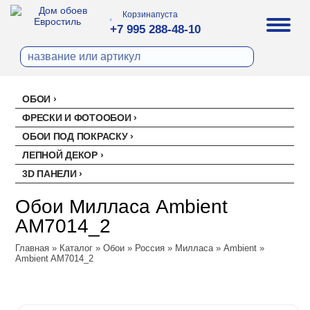
Корзина
пуста
+7 995 288-48-10
ОБОИ
Все обои
ФРЕСКИ И ФОТООБОИ
Палитра
ОБОИ ПОД ПОКРАСКУ
Стеклохолст малярный
Палитра
ЛЕПНОЙ ДЕКОР
Erismann
Перфект
3D ПАНЕЛИ
Ремонтный флизелин
Erismann
Артекс
Акустические панели
EVROWOOD
Рогожка под покраску
Артекс
Ateliero
Обои Милласа Ambient
Панели под покраску
Ateliero
Милласа
AM7014_2
Цветные панели
Ambient
Главная
Ambient Vol.2
»
Каталог
»
Обои
»
Россия
»
Милласа
»
Ambient
»
Ambient AM7014_2
Ambient Vol.3
Neo Classic
Amsterdam