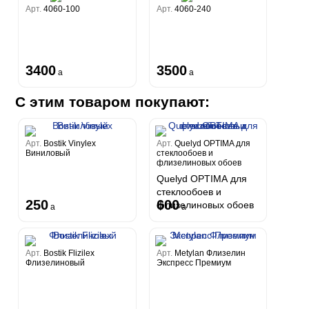
Арт.
4060-100
Арт.
4060-240
3400
3500
a
a
С этим товаром покупают:
Арт.
Bostik Vinylex
Арт.
Quelyd OPTIMA для
Виниловый
стеклообоев и
флизелиновых обоев
Quelyd OPTIMA для
стеклообоев и
250
600
флизелиновых обоев
a
a
Арт.
Bostik Flizilex
Арт.
Metylan Флизелин
Флизелиновый
Экспресс Премиум