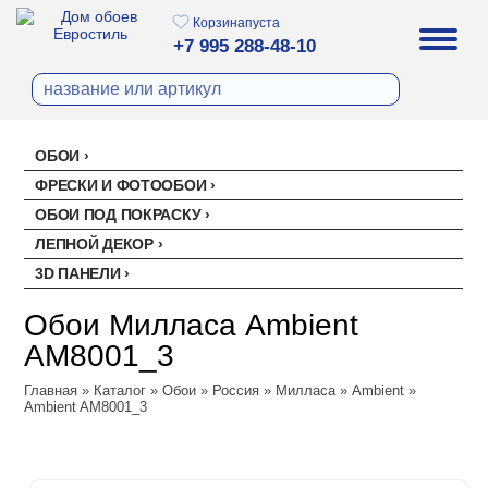
Корзина
пуста
+7 995 288-48-10
ОБОИ
Все обои
ФРЕСКИ И ФОТООБОИ
Палитра
ОБОИ ПОД ПОКРАСКУ
Стеклохолст малярный
Палитра
ЛЕПНОЙ ДЕКОР
Erismann
Перфект
3D ПАНЕЛИ
Ремонтный флизелин
Erismann
Артекс
Акустические панели
EVROWOOD
Рогожка под покраску
Артекс
Ateliero
Обои Милласа Ambient
Панели под покраску
Ateliero
Милласа
AM8001_3
Цветные панели
Ambient
Главная
Ambient Vol.2
»
Каталог
»
Обои
»
Россия
»
Милласа
»
Ambient
»
Ambient AM8001_3
Ambient Vol.3
Neo Classic
Amsterdam