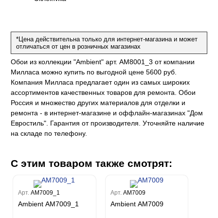
Рагионе
Fipar
Бриджида
Стромболи
Четыре сезона
Mainz
Дукале
Azzurra
Бернардо Барталуччи Синий
Гемма
Спектрум Макс
Барбара
Colori Del Sole
Marburg
Коко
Беатрис
Спектрум Тренд
Ребекка
Felicita
*Цена действительна только для интернет-магазина и может
Чезара
Kumano
Rasch
Спектрум Плюс
Бруни
отличаться от цен в розничных магазинах
Палаззо
Loft Superior
Grandeco
Chatelaine
Гави
Джорджио
Обои из коллекции "Ambient" арт. AM8001_3 от компании
Карназза
City Glow
Sherlock
Спектрум Только
Prisma
Милласа можно купить по выгодной цене 5600 руб.
Биги
Touch
Riva
Спектрум Про
Wiganford
La Storia
Компания Милласа предлагает один из самых широких
Легенда
Wisper
Salsa
Пальмария
ассортиментов качественных товаров для ремонта. Обои
La Storia 2
Du&Ka
Lunman
Boho
Florentine III
Спектрум Бокс
Россия и множество других материалов для отделки и
Crystal
Lifestyle
Shades
ремонта - в интернет-магазине и оффлайн-магазинах "Дом
Спектрум Бум
Crystal Stone
Prestige
Citi Glam
Евростиль". Гарантия от производителя. Уточняйте наличие
Бергги
Linen
на складе по телефону.
Empire
Natura
King
С этим товаром также смотрят:
Him
Арт.
AM7009_1
Арт.
AM7009
Ambient AM7009_1
Ambient AM7009