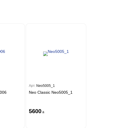
Арт.
Neo5005_1
4006
Neo Classic Neo5005_1
5600
a