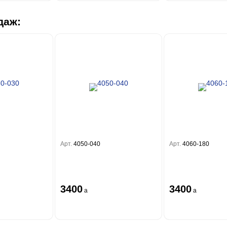
даж:
Арт.
4050-040
Арт.
4060-180
3400
3400
a
a