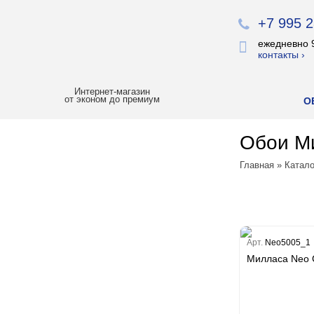
+7 995 2
ежедневно 
контакты ›
Интернет-магазин
от эконом до премиум
О
Обои Ми
ХИТЫ ПРОДАЖ
Главная
»
Катало
РАСПРОДАЖА
ЛУЧШАЯ ЦЕНА
БОИ
Арт.
Neo5005_1
Милласа Neo C
Все обои
Палитра
Erismann
Палитра