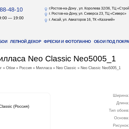
88-48-10
г.Ростов-на-Дону , ул. Королева 32/36, ТЦ «Стр
г. Ростов-на-Дону, ул. Сиверса 23, ТЦ «Сиверс»
9:00 — 19:00
г. Аксай, ул. Авиаторов 16, ТК «Казачий»
БОИ
ЛЕПНОЙ ДЕКОР
ФРЕСКИ И ФОТОПАННО
ОБОИ ПОД ПОКР
лласа Neo Classic Neo5005_1
г
»
Обои
»
Россия
»
Милласа
»
Neo Classic
»
Neo Classic Neo5005_1
Ширина
Длина
lassic (Россия)
Тип обоев
Основа
Рисунок