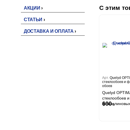
С этим то
АКЦИИ
СТАТЬИ
ДОСТАВКА И ОПЛАТА
Арт.
Quelyd OPT
стеклообоев и 
обоев
Quelyd OPTIM
стеклообоев и
600
флизелиновых
a