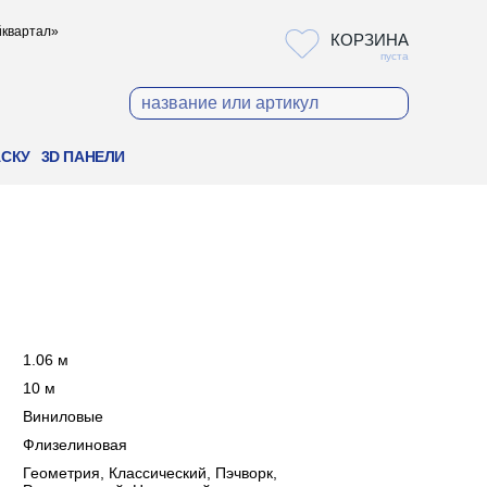
ойквартал»
КОРЗИНА
пуста
АСКУ
3D ПАНЕЛИ
:
1.06 м
:
10 м
:
Виниловые
:
Флизелиновая
:
Геометрия, Классический, Пэчворк,