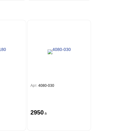
Арт.
4080-030
2950
a