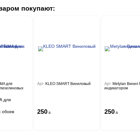
варом покупают:
IMA для
Арт.
KLEO SMART Виниловый
Арт.
Metylan Винил
флизелиновых
индикатором
A для
250
250
 обоев
a
a