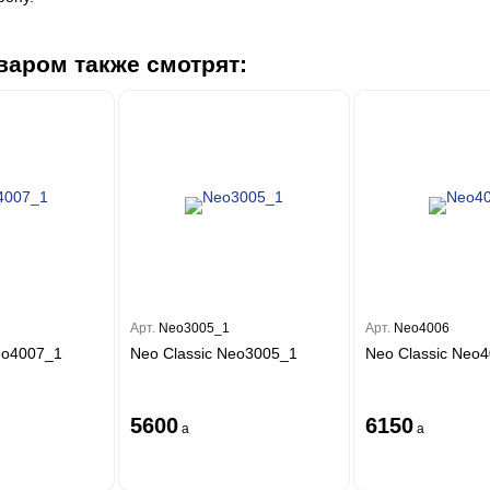
варом также смотрят:
Арт.
Neo3005_1
Арт.
Neo4006
eo4007_1
Neo Classic Neo3005_1
Neo Classic Neo
5600
6150
a
a