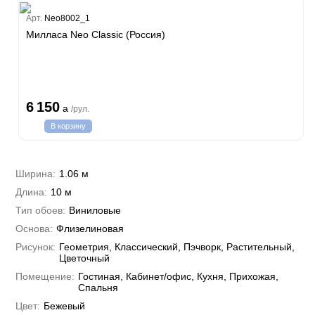
Estate
Арт.
Neo8002_1
ple
Милласа Neo Classic (Россия)
y
 Си)
т
Textile
na
i Parati
6 150
a
/рул.
a Parati
В корзину
e 3
а Росси
 Yudashkin 5
 Парете
i 7
Cavalli 8
Ширина:
1.06 м
о
о
ар
hini 3
Длина:
10 м
да
RI&DECORI
Plein
м Арт
Тип обоев:
Виниловые
3
до Барталуччи Красный
i 6
а
Основа:
Флизелиновая
hini 2
лла
 Зофф
ара
Рисунок:
Геометрия, Классический, Пэчворк, Растительный,
андро Аллори
Цветочный
ция 106
Помещение:
Гостиная, Кабинет/офис, Кухня, Прихожая,
nie
на
Спальня
ум
а Грифони
ANCE
Цвет:
Бежевый
и
о