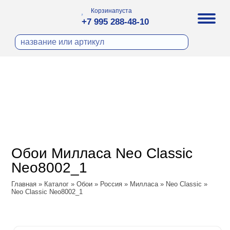
Корзина
пуста
+7 995 288-48-10
бои
И ФОТООБОИ
ра
Д ПОКРАСКУ
охолст малярный
а
ДЕКОР
ann
кт
ЛИ
тный флизелин
n
с
ческие панели
WOOD
а под покраску
o
Обои Милласа Neo Classic
 под покраску
са
Neo8002_1
ые панели
Vol.2
Главная
»
Каталог
»
Обои
»
Россия
»
Милласа
»
Neo Classic
»
Neo Classic Neo8002_1
Vol.3
ssic
dam