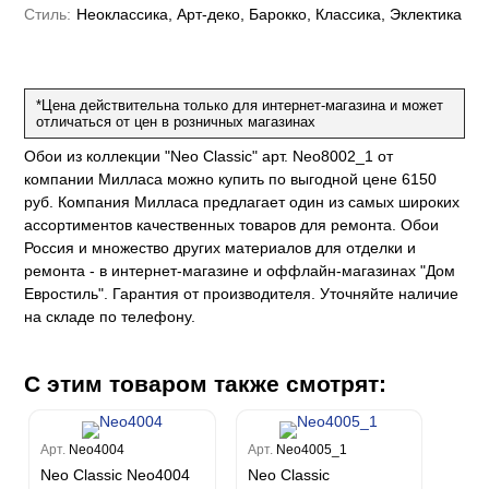
е
да
Стиль:
Неоклассика, Арт-деко, Барокко, Классика, Эклектика
оли
 сезона
до Барталуччи Синий
м Макс
а
el Sole
rg
с
м Тренд
ум Плюс
*Цена действительна только для интернет-магазина и может
о
erior
eco
ine
отличаться от цен в розничных магазинах
ио
за
w
k
м Только
a
Обои из коллекции "Neo Classic" арт. Neo8002_1 от
ум Про
компании Милласа можно купить по выгодной цене 6150
ord
a
а
рия
руб. Компания Милласа предлагает один из самых широких
a 2
a
ассортиментов качественных товаров для ремонта. Обои
e III
м Бокс
Россия и множество других материалов для отделки и
ум Бум
Stone
ремонта - в интернет-магазине и оффлайн-магазинах "Дом
m
Евростиль". Гарантия от производителя. Уточняйте наличие
на складе по телефону.
С этим товаром также смотрят:
Арт.
Neo4004
Арт.
Neo4005_1
Neo Classic Neo4004
Neo Classic