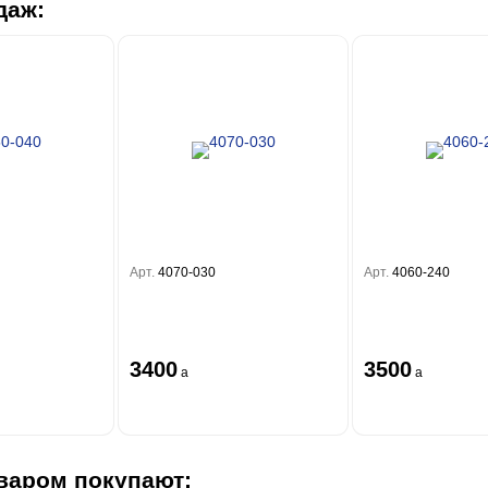
даж:
Арт.
4070-030
Арт.
4060-240
3400
3500
a
a
варом покупают: