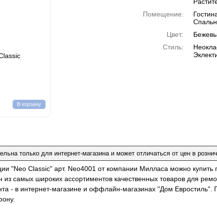
Растит
Помещение:
Гостин
Спальн
Цвет:
Бежев
Стиль:
Неоклас
Эклект
lassic
В корзину
ельна только для интернет-магазина и может отличаться от цен в розни
ции "Neo Classic" арт. Neo4001 от компании Милласа можно купить
н из самых широких ассортиментов качественных товаров для ремо
нта - в интернет-магазине и оффлайн-магазинах "Дом Евростиль". 
фону.