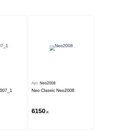
Арт.
Neo2008
6007_1
Neo Classic Neo2008
6150
a