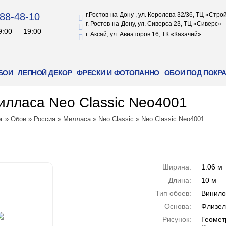
88-48-10
г.Ростов-на-Дону , ул. Королева 32/36, ТЦ «Стр
г. Ростов-на-Дону, ул. Сиверса 23, ТЦ «Сиверс»
9:00 — 19:00
г. Аксай, ул. Авиаторов 16, ТК «Казачий»
БОИ
ЛЕПНОЙ ДЕКОР
ФРЕСКИ И ФОТОПАННО
ОБОИ ПОД ПОКР
лласа Neo Classic Neo4001
г
»
Обои
»
Россия
»
Милласа
»
Neo Classic
»
Neo Classic Neo4001
Ширина:
1.06 м
Длина:
10 м
Тип обоев:
Винил
Основа:
Флизел
Рисунок:
Геомет