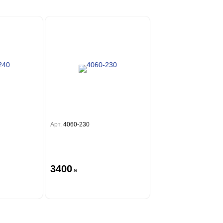
Арт.
4060-230
3400
a