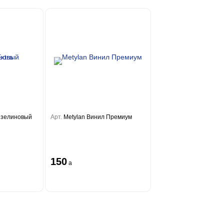
изелиновый
Арт.
Metylan Винил Премиум
150
a