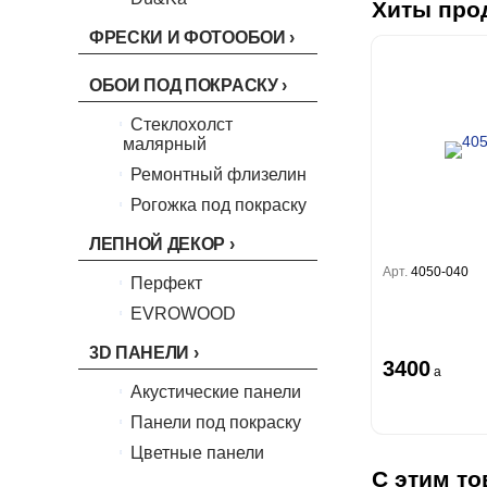
Хиты про
Boho
Florentine III
Бергги
Crystal
Lifestyle
Shades
ФРЕСКИ И ФОТООБОИ
Crystal Stone
Prestige
Citi Glam
Linen
ОБОИ ПОД ПОКРАСКУ
Empire
Natura
Стеклохолст
King
малярный
Him
Ремонтный флизелин
Рогожка под покраску
ЛЕПНОЙ ДЕКОР
Арт.
4050-040
Перфект
EVROWOOD
3D ПАНЕЛИ
3400
a
Акустические панели
Панели под покраску
Цветные панели
С этим то