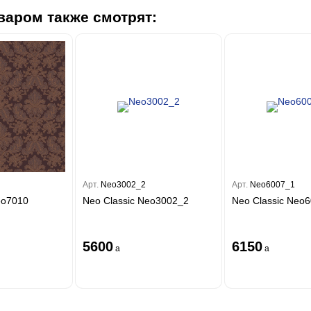
варом также смотрят:
Арт.
Neo3002_2
Арт.
Neo6007_1
eo7010
Neo Classic Neo3002_2
Neo Classic Neo
5600
6150
a
a