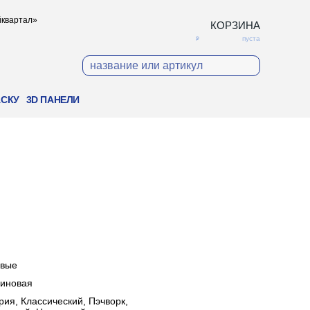
ойквартал»
КОРЗИНА
пуста
АСКУ
3D ПАНЕЛИ
овые
иновая
рия, Классический, Пэчворк,