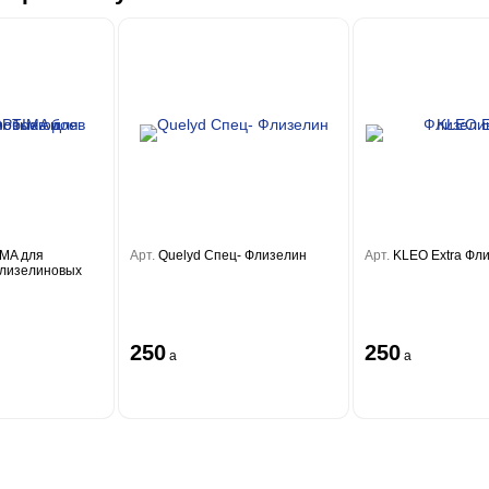
IMA для
Арт.
Quelyd Спец- Флизелин
Арт.
KLEO Extra Фл
флизелиновых
250
250
a
a