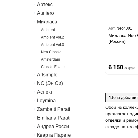
Артекс
Erismann
Ateliero
Артекс
Милласа
Ateliero
Арт.
Neo4001
Ambient
Милласа Neo C
Ambient Vol.2
(Россия)
Ambient Vol.3
Neo Classic
Amsterdam
6 150
Classic Estate
a
/рул.
Artsimple
NC (Эн Си)
Geometry
Mixture
Аспект
Колор
*Цена действит
Mixture Textile
Loymina
Аспект
Обои из коллек
Zambaiti Parati
Hygge 2
предлагает оди
Emiliana Parati
Melodia
отделки и ремо
Canova
Андреа Росси
G.F.Ferre 3
складе по теле
Gioia
Valentin Yudashkin 5
Кварта Парете
Понза