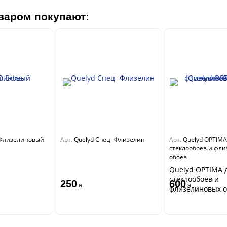
варом покупают:
 Флизелиновый
Арт.
Quelyd Спец- Флизелин
Арт.
Quelyd OPTIMA
стеклообоев и фл
обоев
Quelyd OPTIMA 
стеклообоев и
250
600
a
a
флизелиновых о