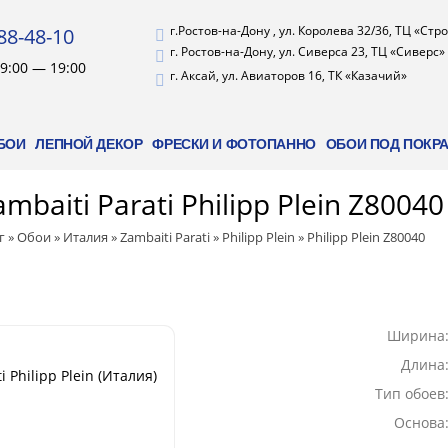
г.Ростов-на-Дону , ул. Королева 32/36, ТЦ «Ст
88-48-10
г. Ростов-на-Дону, ул. Сиверса 23, ТЦ «Сиверс»
9:00 — 19:00
г. Аксай, ул. Авиаторов 16, ТК «Казачий»
БОИ
ЛЕПНОЙ ДЕКОР
ФРЕСКИ И ФОТОПАННО
ОБОИ ПОД ПОКР
mbaiti Parati Philipp Plein Z80040
г
»
Обои
»
Италия
»
Zambaiti Parati
»
Philipp Plein
»
Philipp Plein Z80040
Ширина
Длина
i Philipp Plein (Италия)
Тип обоев
Основа