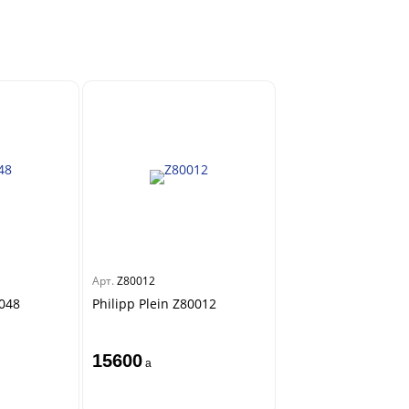
Арт.
Z80012
0048
Philipp Plein Z80012
15600
a