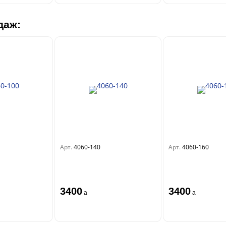
даж:
Арт.
4060-140
Арт.
4060-160
3400
3400
a
a