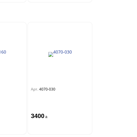
Арт.
4070-030
3400
a