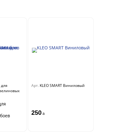
 для
Арт.
KLEO SMART Виниловый
изелиновых
для
250
a
боев