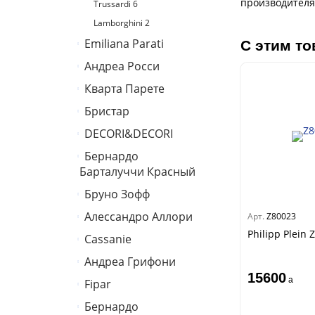
производителя
Trussardi 6
Lamborghini 2
Emiliana Parati
С этим то
Андреа Росси
G.F.Ferre 3
Valentin Yudashkin 5
Кварта Парете
Понза
Roberto Cavalli 8
Вулкано
Бристар
Коррадо
Иски
Джоконда
DECORI&DECORI
Villa
Спектрум Арт
Xenia
Бернардо
Carrara 3
Барбана
Барталуччи Красный
Bella
Галлинара
Бруно Зофф
Габриэлла
Нисида
Артади
Алессандро Аллори
Silver
Арт.
Z80023
Черади
Концепция 106
Philipp Plein 
Cassanie
Бриз
Спектрум
Каролина
Бодега
Каволли
Aндреа Грифони
Limma
CONSTANCE
Арджано
15600
Стромболи
Elisa
a
Fipar
Рагионе
Бриджида
Четыре сезона
Спектрум Макс
Mainz
Дукале
Бернардо
Azzurra
Гемма
Барбара
Спектрум Тренд