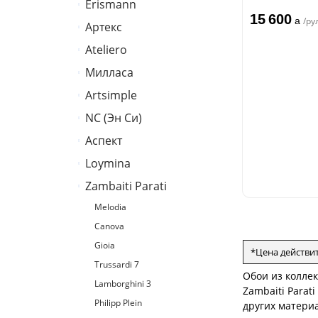
Erismann
Палитра
15 600
a
/ру
Артекс
Erismann
Ateliero
Артекс
Милласа
Ateliero
Artsimple
Ambient
Ambient Vol.2
NC (Эн Си)
Geometry
Ambient Vol.3
Mixture
Аспект
Колор
Neo Classic
Mixture Textile
Loymina
Аспект
Amsterdam
Zambaiti Parati
Hygge 2
Classic Estate
Melodia
Canova
Gioia
*Цена действи
Trussardi 7
Обои из коллек
Lamborghini 3
Zambaiti Parat
Philipp Plein
других материа