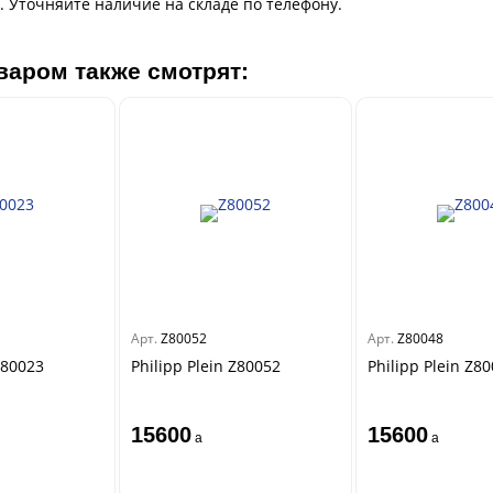
. Уточняйте наличие на складе по телефону.
варом также смотрят:
Арт.
Z80052
Арт.
Z80048
Z80023
Philipp Plein Z80052
Philipp Plein Z8
15600
15600
a
a