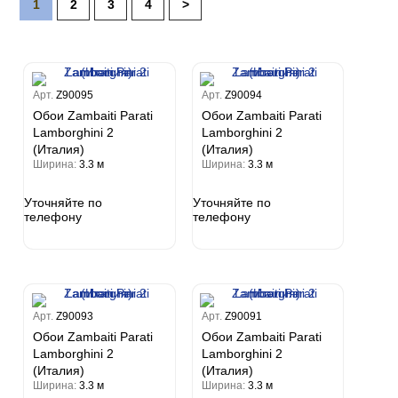
1
2
3
4
>
Estate
i 7
Арт.
Z90095
Арт.
Z90094
hini 3
Обои Zambaiti Parati
Обои Zambaiti Parati
Plein
Lamborghini 2
Lamborghini 2
(Италия)
(Италия)
i 6
Ширина:
3.3 м
Ширина:
3.3 м
hini 2
a Parati
Уточняйте по
Уточняйте по
телефону
телефону
e 3
а Росси
 Yudashkin 5
 Парете
Cavalli 8
о
о
ар
да
RI&DECORI
м Арт
3
Арт.
Z90093
Арт.
Z90091
до Барталуччи Красный
а
Обои Zambaiti Parati
Обои Zambaiti Parati
лла
 Зофф
ара
Lamborghini 2
Lamborghini 2
андро Аллори
(Италия)
(Италия)
ция 106
Ширина:
3.3 м
Ширина:
3.3 м
nie