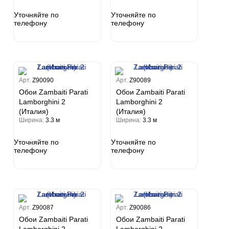
на
ум
а Грифони
Уточняйте по
Уточняйте по
ANCE
и
о
телефону
телефону
е
да
оли
 сезона
до Барталуччи Синий
м Макс
а
el Sole
rg
с
м Тренд
ум Плюс
о
erior
Арт.
Z90090
Арт.
Z90089
eco
ine
ио
за
w
Обои Zambaiti Parati
Обои Zambaiti Parati
k
м Только
a
Lamborghini 2
Lamborghini 2
ум Про
ord
a
(Италия)
(Италия)
а
рия
Ширина:
3.3 м
Ширина:
3.3 м
a 2
a
e III
м Бокс
Уточняйте по
Уточняйте по
ум Бум
Stone
телефону
телефону
m
Арт.
Z90087
Арт.
Z90086
Обои Zambaiti Parati
Обои Zambaiti Parati