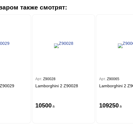
варом также смотрят:
Арт.
Z90028
Арт.
Z90065
 Z90029
Lamborghini 2 Z90028
Lamborghini 2 Z
10500
109250
a
a