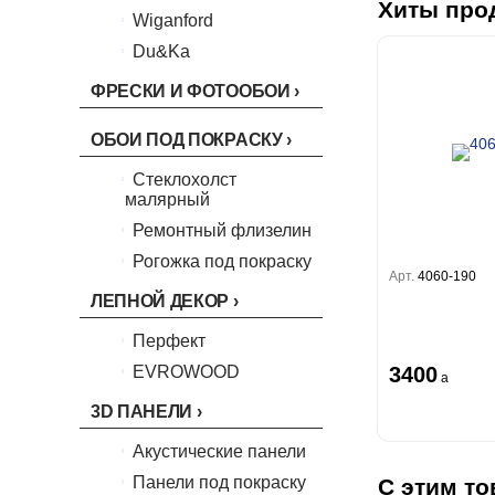
Биги
Хиты про
Touch
Riva
Wiganford
La Storia
Спектрум Бокс
Легенда
Wisper
Salsa
La Storia 2
Du&Ka
Спектрум Бум
Lunman
Boho
Florentine III
Бергги
Crystal
Lifestyle
Shades
ФРЕСКИ И ФОТООБОИ
Crystal Stone
Prestige
Citi Glam
Linen
ОБОИ ПОД ПОКРАСКУ
Empire
Natura
Стеклохолст
King
малярный
Him
Ремонтный флизелин
Рогожка под покраску
Арт.
4060-190
ЛЕПНОЙ ДЕКОР
Перфект
EVROWOOD
3400
a
3D ПАНЕЛИ
Акустические панели
Панели под покраску
С этим то