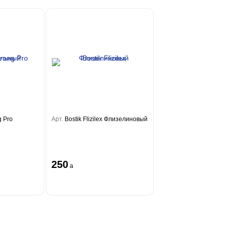
g Pro
Арт.
Bostik Flizilex Флизелиновый
250
a