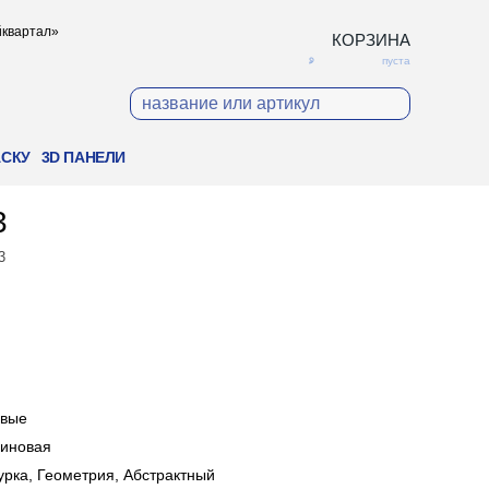
ойквартал»
КОРЗИНА
пуста
АСКУ
3D ПАНЕЛИ
3
3
овые
иновая
урка, Геометрия, Абстрактный