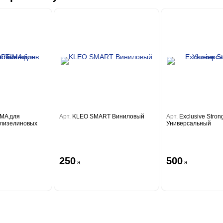
IMA для
Арт.
KLEO SMART Виниловый
Арт.
Exclusive Stron
флизелиновых
Универсальный
250
500
a
a