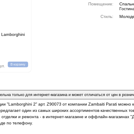
Помещение:
Спальн
Гостин
Стиль:
Молоде
i Lamborghini
В корзину
рул.
ельна только для интернет-магазина и может отличаться от цен в розни
ии "Lamborghini 2" арт. Z90073 от компании Zambaiti Parati можно
i предлагает один из самых широких ассортиментов качественных т
 отделки и ремонта - в интернет-магазине и оффлайн-магазинах "Д
аде по телефону.