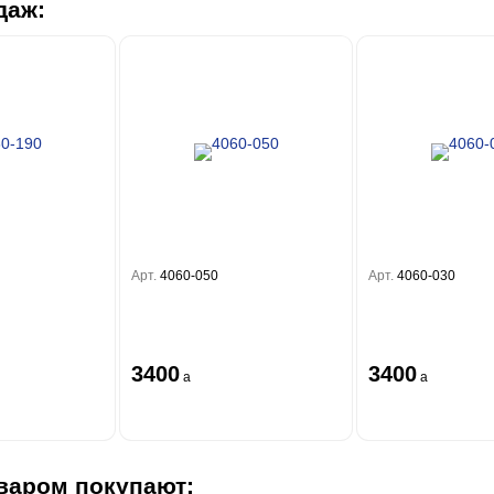
даж:
Арт.
4060-050
Арт.
4060-030
3400
3400
a
a
варом покупают: