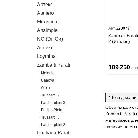
Артекс
Erismann
Ateliero
Артекс
Милласа
Ateliero
Арт.
Z90073
Artsimple
Ambient
Zambaiti Parat
Ambient Vol.2
NC (Эн Си)
Geometry
2 (Италия)
Ambient Vol.3
Mixture
Аспект
Колор
Neo Classic
Mixture Textile
Loymina
Аспект
Amsterdam
Zambaiti Parati
Hygge 2
109 250
Classic Estate
a
/
Melodia
Canova
Gioia
Trussardi 7
*Цена действит
Lamborghini 3
Обои из коллекц
Philipp Plein
Zambaiti Parat
Trussardi 6
материалов для
Lamborghini 2
наличие на скл
Emiliana Parati