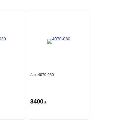
Арт.
4070-030
3400
a