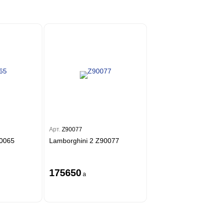
Арт.
Z90077
90065
Lamborghini 2 Z90077
175650
a