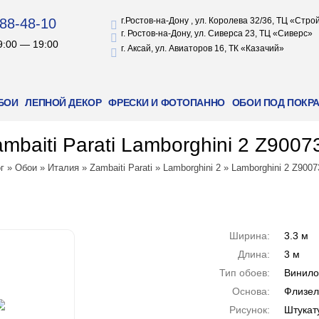
88-48-10
г.Ростов-на-Дону , ул. Королева 32/36, ТЦ «Стр
г. Ростов-на-Дону, ул. Сиверса 23, ТЦ «Сиверс»
9:00 — 19:00
г. Аксай, ул. Авиаторов 16, ТК «Казачий»
БОИ
ЛЕПНОЙ ДЕКОР
ФРЕСКИ И ФОТОПАННО
ОБОИ ПОД ПОКР
mbaiti Parati Lamborghini 2 Z9007
г
»
Обои
»
Италия
»
Zambaiti Parati
»
Lamborghini 2
»
Lamborghini 2 Z9007
Ширина:
3.3 м
Длина:
3 м
Тип обоев:
Винил
Основа:
Флизел
Рисунок:
Штукат