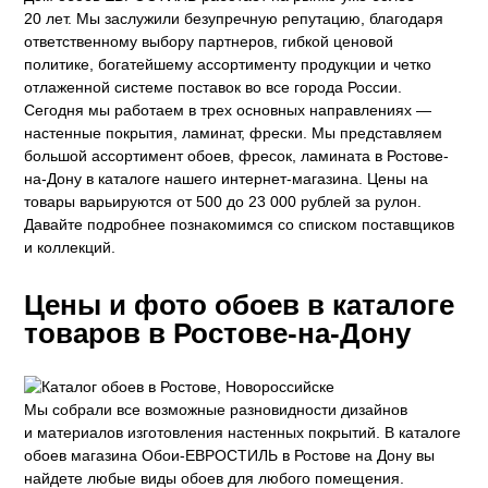
Estate
20 лет. Мы заслужили безупречную репутацию, благодаря
a Parati
ответственному выбору партнеров, гибкой ценовой
e 3
а Росси
политике, богатейшему ассортименту продукции и четко
 Yudashkin 5
отлаженной системе поставок во все города России.
 Парете
i 7
Сегодня мы работаем в трех основных направлениях —
Cavalli 8
о
о
ар
hini 3
настенные покрытия, ламинат, фрески. Мы представляем
да
RI&DECORI
большой ассортимент обоев, фресок, ламината в Ростове-
Plein
м Арт
на-Дону в каталоге нашего интернет-магазина. Цены на
3
до Барталуччи Красный
i 6
а
товары варьируются от 500 до 23 000 рублей за рулон.
hini 2
лла
 Зофф
ара
Давайте подробнее познакомимся со списком поставщиков
андро Аллори
и коллекций.
ция 106
nie
на
Цены и фото обоев в каталоге
ум
а Грифони
ANCE
и
о
товаров в Ростове-на-Дону
е
да
оли
 сезона
до Барталуччи Синий
м Макс
а
el Sole
rg
с
м Тренд
Мы собрали все возможные разновидности дизайнов
ум Плюс
и материалов изготовления настенных покрытий. В каталоге
о
erior
eco
ine
ио
обоев магазина Обои-ЕВРОСТИЛЬ в Ростове на Дону вы
за
w
найдете любые виды обоев для любого помещения.
k
м Только
a