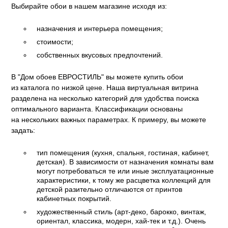
Выбирайте обои в нашем магазине исходя из:
ум Про
ord
a
а
рия
a 2
a
назначения и интерьера помещения;
e III
м Бокс
стоимости;
ум Бум
Stone
собственных вкусовых предпочтений.
m
В "Дом обоев ЕВРОСТИЛЬ" вы можете купить обои
из каталога по низкой цене. Наша виртуальная витрина
разделена на несколько категорий для удобства поиска
оптимального варианта. Классификации основаны
на нескольких важных параметрах. К примеру, вы можете
задать:
тип помещения (кухня, спальня, гостиная, кабинет,
детская). В зависимости от назначения комнаты вам
могут потребоваться те или иные эксплуатационные
характеристики, к тому же расцветка коллекций для
детской разительно отличаются от принтов
кабинетных покрытий.
художественный стиль (арт-деко, барокко, винтаж,
ориентал, классика, модерн, хай-тек и т.д.). Очень