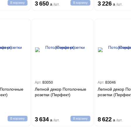
3 650
3 226
В корзину
В корзину
a
a
/шт.
/шт.
Арт.
B3050
Арт.
B3046
 Потолочные
Лепной декор Потолочные
Лепной декор П
ерфект)
розетки (Перфект)
розетки (Перфек
3 634
8 622
В корзину
В корзину
a
a
/шт.
/шт.