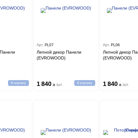
Арт.
PL07
Арт.
PL06
 Панели
Лепной декор Панели
Лепной декор П
(EVROWOOD)
(EVROWOOD)
1 840
1 840
В корзину
В корзину
a
a
/шт.
/шт.