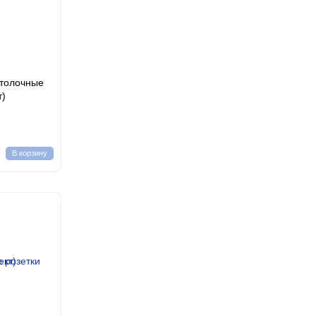
отолочные
т)
В корзину