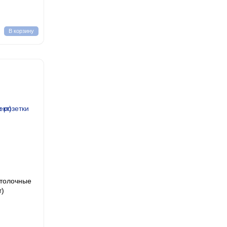
В корзину
отолочные
т)