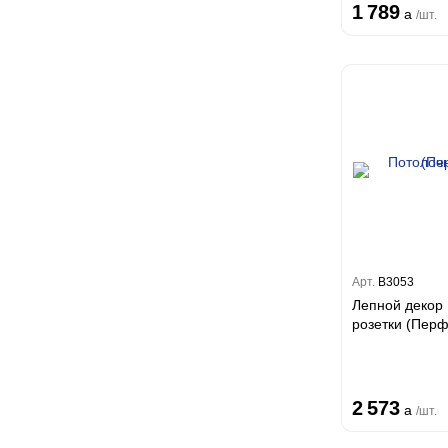
1 789
a
/шт.
Арт.
B3053
Лепной декор
розетки (П
2 573
a
/шт.