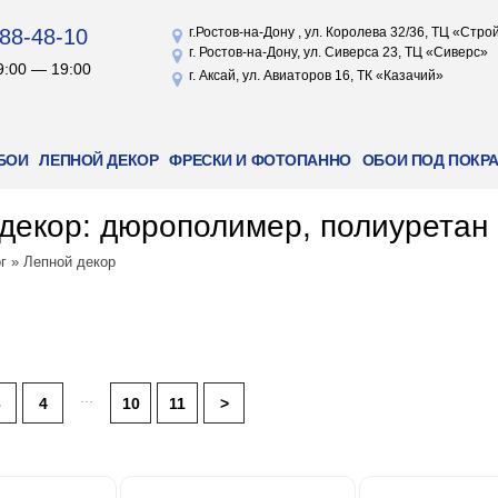
88-48-10
г.Ростов-на-Дону , ул. Королева 32/36, ТЦ «Стр
г. Ростов-на-Дону, ул. Сиверса 23, ТЦ «Сиверс»
9:00 — 19:00
г. Аксай, ул. Авиаторов 16, ТК «Казачий»
БОИ
ЛЕПНОЙ ДЕКОР
ФРЕСКИ И ФОТОПАННО
ОБОИ ПОД ПОКР
декор: дюрополимер, полиуретан
г
»
Лепной декор
...
3
4
10
11
>