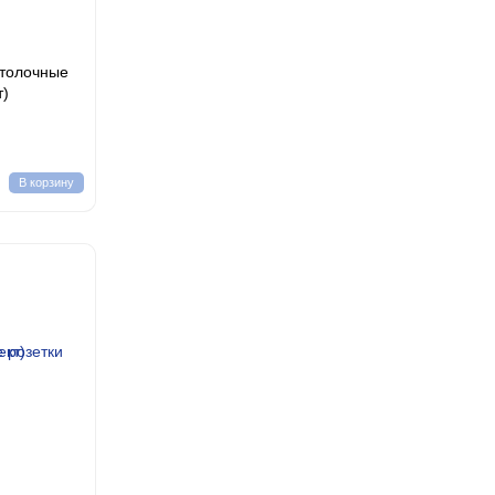
отолочные
т)
В корзину