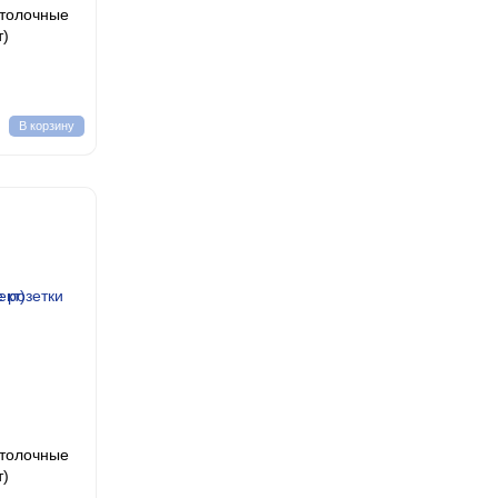
отолочные
т)
В корзину
отолочные
т)