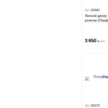
Арт.
B3082
Лепной декор
розетки (П
3 650
a
/шт.
Арт.
B3075