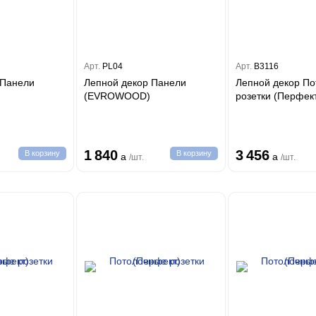
Арт.
PL04
Арт.
B3116
 Панели
Лепной декор Панели
Лепной декор П
(EVROWOOD)
розетки (Перфек
1 840
3 456
В корзину
В корзину
a
a
/шт.
/шт.