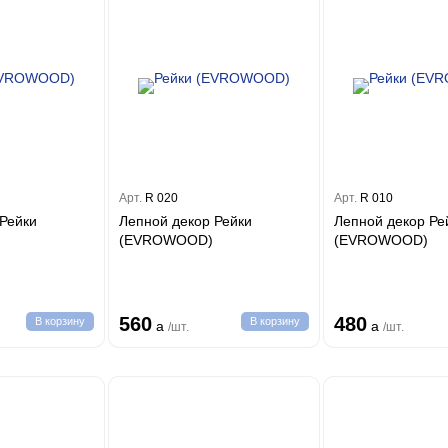
Арт.
R 020
Арт.
R 010
 Рейки
Лепной декор Рейки
Лепной декор Ре
(EVROWOOD)
(EVROWOOD)
560
480
В корзину
В корзину
a
a
/шт.
/шт.