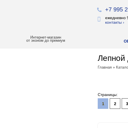
+7 995 2
ежедневно 
контакты ›
Интернет-магазин
от эконом до премиум
О
Лепной 
ХИТЫ ПРОДАЖ
Главная
»
Катало
РАСПРОДАЖА
ЛУЧШАЯ ЦЕНА
Страницы:
БОИ
1
2
Все обои
Палитра
Erismann
Палитра