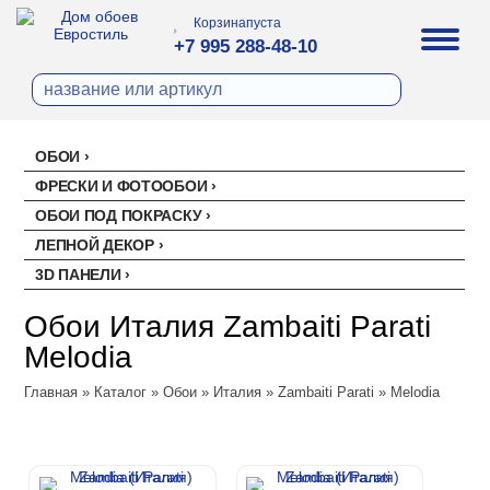
Корзина
пуста
+7 995 288-48-10
ОБОИ
Все обои
ФРЕСКИ И ФОТООБОИ
Палитра
ОБОИ ПОД ПОКРАСКУ
Стеклохолст малярный
Палитра
ЛЕПНОЙ ДЕКОР
Erismann
Перфект
3D ПАНЕЛИ
Ремонтный флизелин
Erismann
Артекс
Акустические панели
EVROWOOD
Рогожка под покраску
Артекс
Ateliero
Обои Италия Zambaiti Parati
Панели под покраску
Ateliero
Милласа
Melodia
Цветные панели
Ambient
Artsimple
Главная
Ambient Vol.2
»
Каталог
»
Обои
»
Италия
»
Zambaiti Parati
»
Melodia
Geometry
NC (Эн Си)
Ambient Vol.3
Mixture
Колор
Аспект
Neo Classic
Mixture Textile
Аспект
Loymina
Amsterdam
Zambaiti Parati
Hygge 2