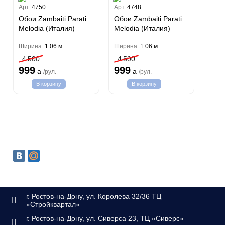
Classic Estate
Арт.
4750
Арт.
4748
Melodia
Обои Zambaiti Parati
Обои Zambaiti Parati
Canova
Melodia (Италия)
Melodia (Италия)
Gioia
Ширина:
1.06 м
Ширина:
1.06 м
Trussardi 7
4 500
4 500
Lamborghini 3
999
999
a
a
/рул.
/рул.
Philipp Plein
В корзину
В корзину
Trussardi 6
Lamborghini 2
Emiliana Parati
G.F.Ferre 3
Андреа Росси
Valentin Yudashkin 5
Понза
Кварта Парете
Roberto Cavalli 8
Вулкано
Коррадо
Бристар
Иски
Джоконда
Villa
DECORI&DECORI
Спектрум Арт
Xenia
Carrara 3
Бернардо Барталуччи Красный
Барбана
Bella
Габриэлла
Бруно Зофф
г. Ростов-на-Дону, ул. Королева 32/36 ТЦ
Галлинара
«Стройквартал»
Артади
Silver
Алессандро Аллори
Нисида
Концепция 106
г. Ростов-на-Дону, ул. Сиверса 23, ТЦ «Сиверс»
Черади
Бриз
Cassanie