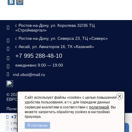
г. Ростов-на-Дону, ул. Королева 32/36 ТЦ
«Стройквартал»
г. Ростов-на-Дону, ул. Сиверса 23, ТЦ «Сиверс»
г. Аксай, ул. Авиаторов 16, ТК «Казачий»
+7 995 288-48-10
ежедневно 9:00 — 19:00
rnd.oboi@mail.ru
©
2026 — «Дом обоев
Сайт использует файлы «cookie» с целью повышения
ЕВРОСТИЛЬ»
удобства пользования, в т.ч. для передачи данных
политикой
сервисам аналитики в соответствии с
. Вы
Политика конфиденциальности
можете запретить обработку cookies в настройках
+7 995 288-48-10
браузера.
ежедневно 9:00 — 19:00
Согласие на обработку
персональных данных
г. Ростов-на-Дону, ул. Королева 32/36, ТЦ «Стройквартал»
Я согласен
Фильтр
г. Ростов-на-Дону, ул. Сиверса 23, ТЦ «Сиверс»