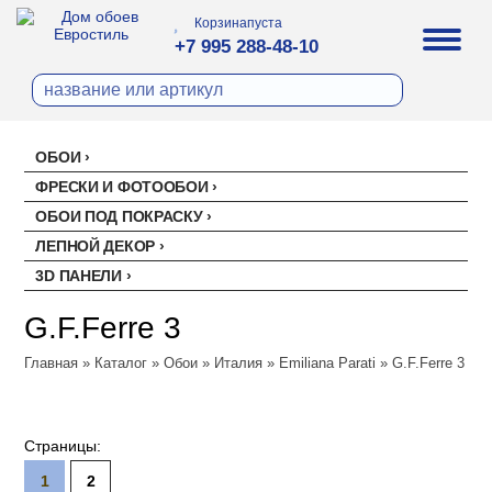
Корзина
пуста
+7 995 288-48-10
ОБОИ
Все обои
ФРЕСКИ И ФОТООБОИ
Палитра
ОБОИ ПОД ПОКРАСКУ
Стеклохолст малярный
Палитра
ЛЕПНОЙ ДЕКОР
Erismann
Перфект
3D ПАНЕЛИ
Ремонтный флизелин
Erismann
Артекс
Акустические панели
EVROWOOD
Рогожка под покраску
Артекс
Ateliero
G.F.Ferre 3
Панели под покраску
Ateliero
Милласа
Главная
»
Каталог
»
Обои
»
Италия
»
Emiliana Parati
»
G.F.Ferre 3
Цветные панели
Ambient
Artsimple
Ambient Vol.2
Geometry
NC (Эн Си)
Ambient Vol.3
Mixture
Колор
Аспект
Страницы:
Neo Classic
Mixture Textile
Аспект
Loymina
Amsterdam
1
2
Zambaiti Parati
Hygge 2