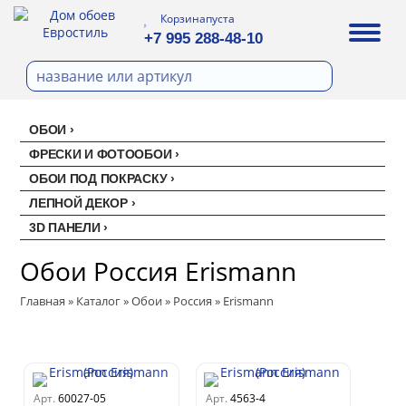
Корзина
пуста
+7 995 288-48-10
ОБОИ
Все обои
ФРЕСКИ И ФОТООБОИ
ОБОИ ПОД ПОКРАСКУ
Палитра
Стеклохолст малярный
ЛЕПНОЙ ДЕКОР
Палитра
Erismann
Перфект
3D ПАНЕЛИ
Ремонтный флизелин
Erismann
Акустические панели
EVROWOOD
Рогожка под покраску
Обои Россия Erismann
Артекс
Панели под покраску
Артекс
Ateliero
Главная
»
Каталог
»
Обои
»
Россия
»
Erismann
Цветные панели
Ateliero
Милласа
Ambient
Artsimple
Ambient Vol.2
Geometry
NC (Эн Си)
Арт.
Ambient Vol.3
60027-05
Арт.
4563-4
Mixture