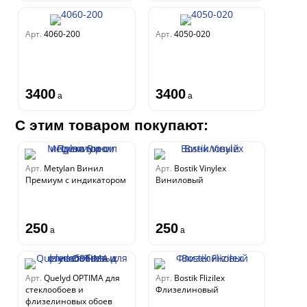
Арт.
4060-200
Арт.
4050-020
3400
3400
a
a
С этим товаром покупают:
Арт.
Metylan Винил
Арт.
Bostik Vinylex
Премиум с индикатором
Виниловый
250
250
a
a
Арт.
Quelyd OPTIMA для
Арт.
Bostik Flizilex
стеклообоев и
Флизелиновый
флизелиновых обоев