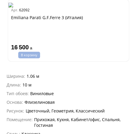
na
dam
Арт.
62092
ti Parati
Estate
Emiliana Parati G.F.Ferre 3 (Италия)
na Parati
e 3
 Yudashkin 5
i 7
16 500
Cavalli 8
a
hini 3
а Росси
В корзину
lein
а Парете
i 6
о
о
ар
Ширина:
1.06 м
hini 2
да
I&DECORI
Длина:
10 м
ум Арт
 3
рдо Барталуччи Красный
Тип обоев:
Виниловые
а
Основа:
Флизелиновая
лла
 Зофф
ара
Рисунок:
Цветочный, Геометрия, Классический
андро Аллори
ция 106
Помещение:
Прихожая, Кухня, Кабинет/офис, Спальня,
ie
Гостиная
на
ум
а Грифони
Стиль:
Классика