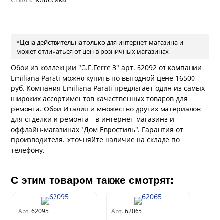
ANCE
и
о
е
да
оли
 сезона
рдо Барталуччи Синий
ум Макс
а
el Sole
*Цена действительна только для интернет-магазина и
rg
с
ум Тренд
а
может отличаться от цен в розничных магазинах
ум Плюс
Обои из коллекции "G.F.Ferre 3" арт. 62092 от компании
о
erior
ио
eco
ine
Emiliana Parati можно купить по выгодной цене 16500
за
ум Только
w
k
руб. Компания Emiliana Parati предлагает один из самых
a
ум Про
широких ассортиментов качественных товаров для
ford
a
ремонта. Обои Италия и множество других материалов
а
рия
a 2
для отделки и ремонта - в интернет-магазине и
a
м Бокс
e III
оффлайн-магазинах "Дом Евростиль". Гарантия от
ум Бум
производителя. Уточняйте наличие на складе по
Stone
телефону.
m
С этим товаром также смотрят:
Арт.
62095
Арт.
62065