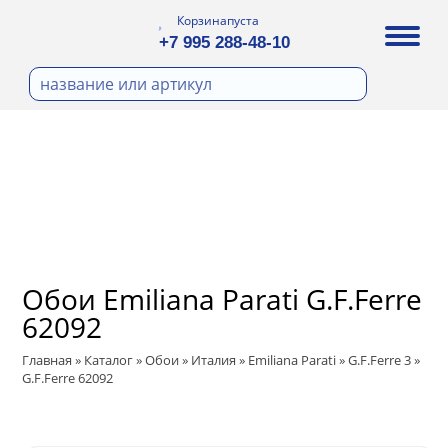
Корзина
пуста
+7 995 288-48-10
бои
И ФОТООБОИ
Д ПОКРАСКУ
ра
охолст малярный
ДЕКОР
а
ann
кт
ЛИ
тный флизелин
n
с
ические панели
WOOD
а под покраску
Обои Emiliana Parati G.F.Ferre
ro
и под покраску
62092
са
ые панели
t
Главная
»
Каталог
»
Обои
»
Италия
»
Emiliana Parati
»
G.F.Ferre 3
»
ple
G.F.Ferre 62092
 Vol.2
ry
 Си)
 Vol.3
т
ssic
Textile