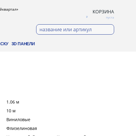
ойквартал»
КОРЗИНА
пуста
АСКУ
3D ПАНЕЛИ
:
1.06 м
:
10 м
:
Виниловые
:
Флизелиновая