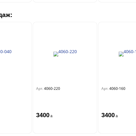
даж:
Арт.
4060-220
Арт.
4060-160
3400
3400
a
a