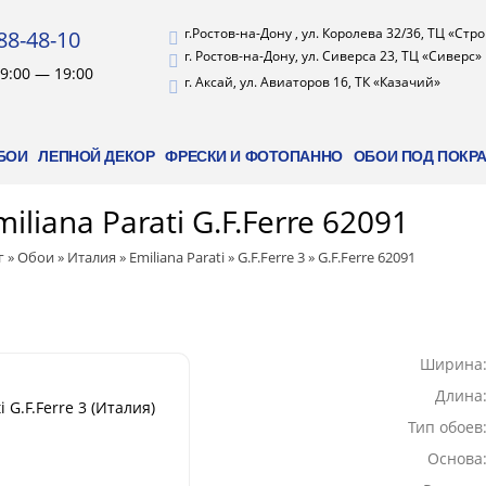
г.Ростов-на-Дону , ул. Королева 32/36, ТЦ «Стр
88-48-10
г. Ростов-на-Дону, ул. Сиверса 23, ТЦ «Сиверс»
9:00 — 19:00
г. Аксай, ул. Авиаторов 16, ТК «Казачий»
БОИ
ЛЕПНОЙ ДЕКОР
ФРЕСКИ И ФОТОПАННО
ОБОИ ПОД ПОКР
iliana Parati G.F.Ferre 62091
г
»
Обои
»
Италия
»
Emiliana Parati
»
G.F.Ferre 3
»
G.F.Ferre 62091
Ширина
Длина
i G.F.Ferre 3 (Италия)
Тип обоев
Основа