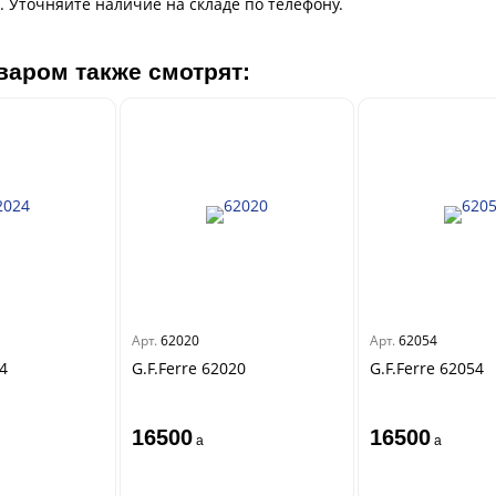
 Уточняйте наличие на складе по телефону.
варом также смотрят:
Арт.
62020
Арт.
62054
24
G.F.Ferre 62020
G.F.Ferre 62054
16500
16500
a
a