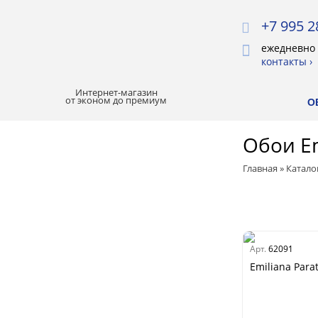
+7 995 2
ежедневно 
контакты ›
Интернет-магазин
от эконом до премиум
О
Обои Em
ХИТЫ ПРОДАЖ
Главная
»
Катало
РАСПРОДАЖА
ЛУЧШАЯ ЦЕНА
Арт.
62091
БОИ
Emiliana Parat
Все обои
Палитра