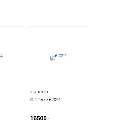
Арт.
62091
G.F.Ferre 62091
16500
a