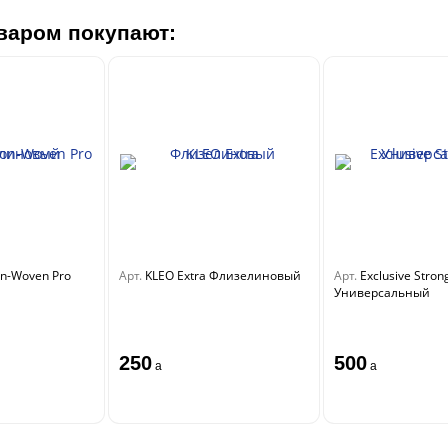
варом покупают:
on-Woven Pro
Арт.
KLEO Extra Флизелиновый
Арт.
Exclusive Stron
Универсальный
250
500
a
a