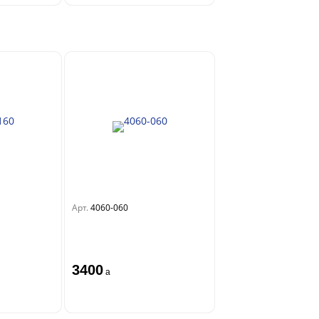
Арт.
4060-060
3400
a