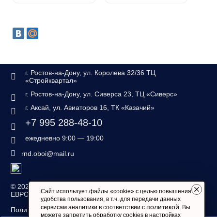
г. Ростов-на-Дону, ул. Королева 32/36 ТЦ
«Стройквартал»
г. Ростов-на-Дону, ул. Сиверса 23, ТЦ «Сиверс»
г. Аксай, ул. Авиаторов 16, ТК «Казачий»
+7 995 288-48-10
ежедневно 9:00 — 19:00
rnd.oboi@mail.ru
©
2026 — «Дом обоев
Сайт использует файлы «cookie» с целью повышения
ЕВРОСТИЛЬ»
удобства пользования, в т.ч. для передачи данных
политикой
сервисам аналитики в соответствии с
. Вы
Политика конфиденциальности
можете запретить обработку cookies в настройках