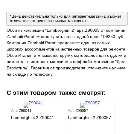
Каролина
Спектрум
Бодега
Limma
Aндреа Грифони
CONSTANCE
Каволли
Арджано
Elisa
Рагионе
Fipar
*Цена действительна только для интернет-магазина и может
Бриджида
Стромболи
Четыре сезона
Mainz
отличаться от цен в розничных магазинах
Дукале
Azzurra
Бернардо Барталуччи Синий
Гемма
Спектрум Макс
Барбара
Обои из коллекции "Lamborghini 2" арт. Z90095 от компании
Colori Del Sole
Marburg
Коко
Беатрис
Спектрум Тренд
Ребекка
Zambaiti Parati можно купить по выгодной цене 109250 руб.
Felicita
Чезара
Kumano
Rasch
Спектрум Плюс
Бруни
Компания Zambaiti Parati предлагает один из самых
Палаззо
Loft Superior
Grandeco
Chatelaine
Гави
Джорджио
широких ассортиментов качественных товаров для ремонта.
Карназза
City Glow
Sherlock
Обои Италия и множество других материалов для отделки и
Спектрум Только
Prisma
Биги
Touch
ремонта - в интернет-магазине и оффлайн-магазинах "Дом
Riva
Спектрум Про
Wiganford
La Storia
Легенда
Евростиль". Гарантия от производителя. Уточняйте наличие
Wisper
Salsa
Пальмария
La Storia 2
Du&Ka
Lunman
на складе по телефону.
Boho
Florentine III
Спектрум Бокс
Crystal
Lifestyle
Shades
Спектрум Бум
Crystal Stone
Prestige
Citi Glam
Бергги
С этим товаром также смотрят:
Linen
Empire
Natura
King
Арт.
Z90041
Арт.
Z90057
Him
Lamborghini 2 Z90041
Lamborghini 2 Z90057