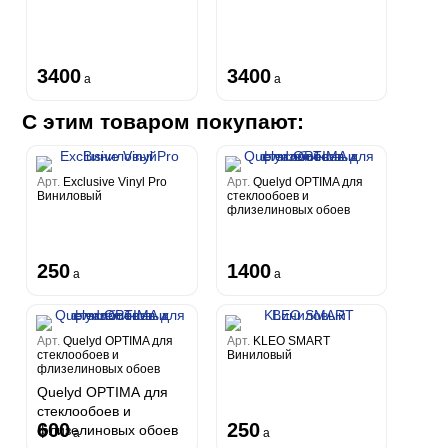
3400
3400
a
a
С этим товаром покупают:
Арт.
Exclusive Vinyl Pro
Арт.
Quelyd OPTIMA для
Виниловый
стеклообоев и
флизелиновых обоев
250
1400
a
a
Арт.
Quelyd OPTIMA для
Арт.
KLEO SMART
стеклообоев и
Виниловый
флизелиновых обоев
Quelyd OPTIMA для
стеклообоев и
600
250
флизелиновых обоев
a
a