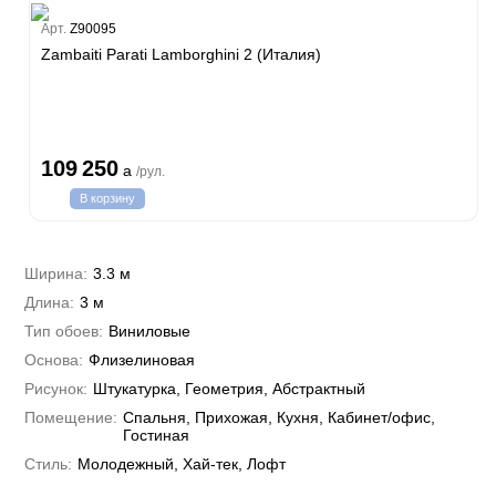
Classic Estate
Melodia
Арт.
Z90095
Zambaiti Parati Lamborghini 2 (Италия)
Canova
Gioia
Trussardi 7
Lamborghini 3
Philipp Plein
109 250
a
/рул.
Trussardi 6
В корзину
Lamborghini 2
Emiliana Parati
G.F.Ferre 3
Андреа Росси
Ширина:
3.3 м
Valentin Yudashkin 5
Длина:
Понза
3 м
Кварта Парете
Roberto Cavalli 8
Вулкано
Тип обоев:
Виниловые
Коррадо
Бристар
Иски
Основа:
Джоконда
Флизелиновая
Villa
DECORI&DECORI
Спектрум Арт
Рисунок:
Штукатурка, Геометрия, Абстрактный
Xenia
Carrara 3
Бернардо Барталуччи Красный
Барбана
Помещение:
Bella
Спальня, Прихожая, Кухня, Кабинет/офис,
Габриэлла
Бруно Зофф
Галлинара
Гостиная
Артади
Silver
Алессандро Аллори
Нисида
Стиль:
Молодежный, Хай-тек, Лофт
Концепция 106
Черади
Бриз
Cassanie