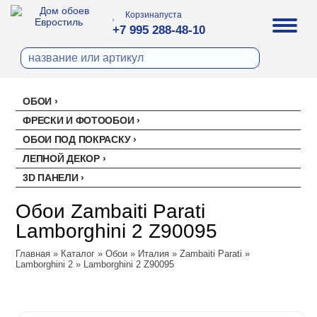
Корзина
пуста
+7 995 288-48-10
ОБОИ
Все обои
ФРЕСКИ И ФОТООБОИ
Палитра
ОБОИ ПОД ПОКРАСКУ
Стеклохолст малярный
Палитра
ЛЕПНОЙ ДЕКОР
Erismann
Перфект
3D ПАНЕЛИ
Ремонтный флизелин
Erismann
Артекс
Акустические панели
EVROWOOD
Рогожка под покраску
Артекс
Ateliero
Обои Zambaiti Parati
Панели под покраску
Ateliero
Милласа
Lamborghini 2 Z90095
Цветные панели
Ambient
Artsimple
Главная
Ambient Vol.2
»
Каталог
»
Обои
»
Италия
»
Zambaiti Parati
»
Geometry
NC (Эн Си)
Lamborghini 2
»
Lamborghini 2 Z90095
Ambient Vol.3
Mixture
Колор
Аспект
Neo Classic
Mixture Textile
Аспект
Loymina
Amsterdam
Zambaiti Parati
Hygge 2