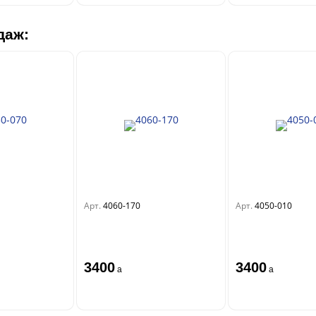
даж:
Арт.
4060-170
Арт.
4050-010
3400
3400
a
a