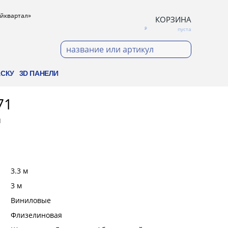
ройквартал»
КОРЗИНА
пуста
АСКУ
3D ПАНЕЛИ
71
1
:
3.3 м
:
3 м
:
Виниловые
:
Флизелиновая