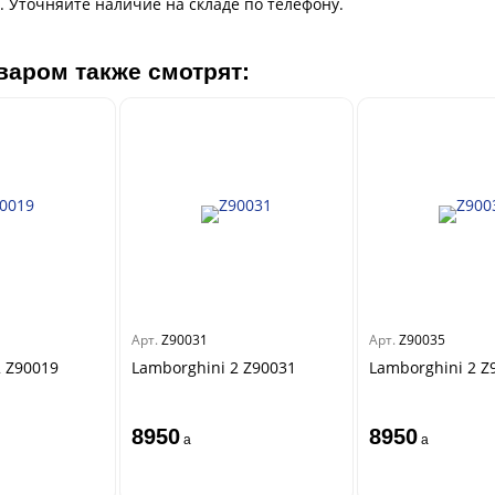
. Уточняйте наличие на складе по телефону.
варом также смотрят:
Арт.
Z90031
Арт.
Z90035
2 Z90019
Lamborghini 2 Z90031
Lamborghini 2 Z
8950
8950
a
a