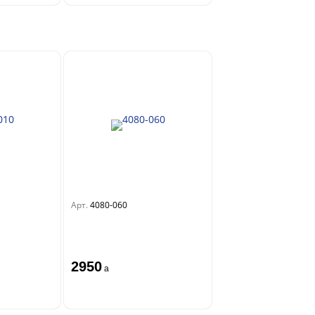
Арт.
4080-060
2950
a