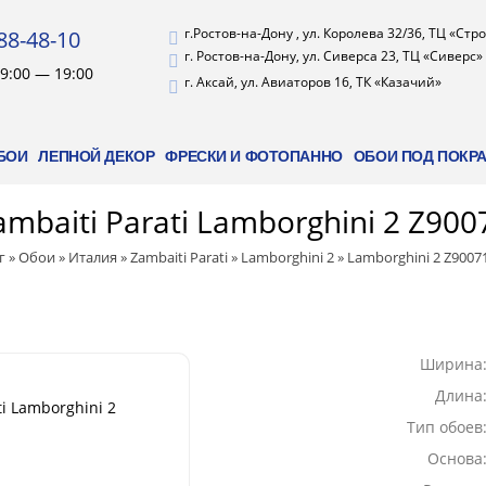
г.Ростов-на-Дону , ул. Королева 32/36, ТЦ «Ст
88-48-10
г. Ростов-на-Дону, ул. Сиверса 23, ТЦ «Сиверс»
9:00 — 19:00
г. Аксай, ул. Авиаторов 16, ТК «Казачий»
БОИ
ЛЕПНОЙ ДЕКОР
ФРЕСКИ И ФОТОПАННО
ОБОИ ПОД ПОКР
mbaiti Parati Lamborghini 2 Z900
г
»
Обои
»
Италия
»
Zambaiti Parati
»
Lamborghini 2
»
Lamborghini 2 Z9007
Ширина
Длина
ti Lamborghini 2
Тип обоев
Основа