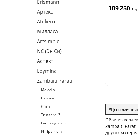
Erismann
Палитра
109 250
a
/
Артекс
Erismann
Ateliero
Артекс
Милласа
Ateliero
Artsimple
Ambient
Ambient Vol.2
NC (Эн Си)
Geometry
Ambient Vol.3
Mixture
Аспект
Колор
Neo Classic
Mixture Textile
Loymina
Аспект
Amsterdam
Zambaiti Parati
Hygge 2
Classic Estate
Melodia
Canova
Gioia
*Цена действи
Trussardi 7
Обои из коллек
Lamborghini 3
Zambaiti Parat
Philipp Plein
других материа