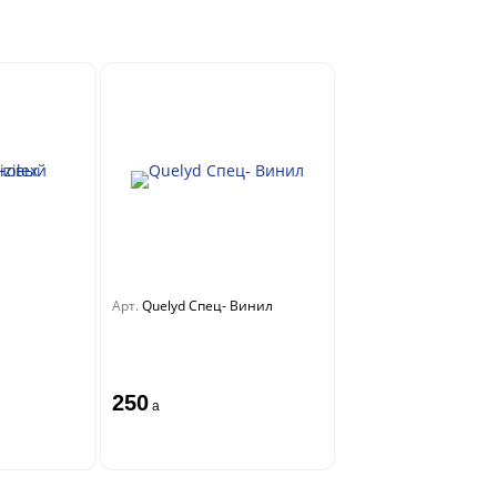
Арт.
Quelyd Спец- Винил
250
a