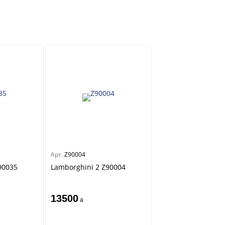
Арт.
Z90004
90035
Lamborghini 2 Z90004
13500
a