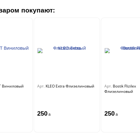
варом покупают:
T Виниловый
Арт.
KLEO Extra Флизелиновый
Арт.
Bostik Flizilex
Флизелиновый
250
250
a
a