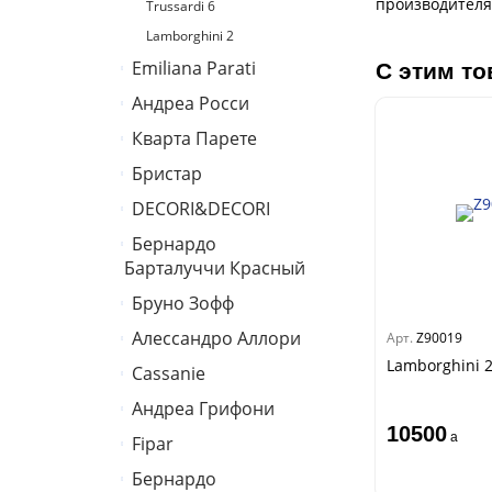
производителя
Trussardi 6
Lamborghini 2
Emiliana Parati
С этим то
Андреа Росси
G.F.Ferre 3
Valentin Yudashkin 5
Кварта Парете
Понза
Roberto Cavalli 8
Вулкано
Бристар
Коррадо
Иски
Джоконда
DECORI&DECORI
Villa
Спектрум Арт
Xenia
Бернардо
Carrara 3
Барбана
Барталуччи Красный
Bella
Галлинара
Бруно Зофф
Габриэлла
Нисида
Артади
Алессандро Аллори
Silver
Арт.
Z90019
Черади
Концепция 106
Lamborghini 
Cassanie
Бриз
Спектрум
Каролина
Бодега
Каволли
Aндреа Грифони
Limma
CONSTANCE
Арджано
10500
Стромболи
Elisa
a
Fipar
Рагионе
Бриджида
Четыре сезона
Спектрум Макс
Mainz
Дукале
Бернардо
Azzurra
Гемма
Барбара
Спектрум Тренд