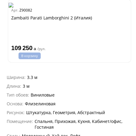
na
dam
Арт.
Z90082
ti Parati
Estate
Zambaiti Parati Lamborghini 2 (Италия)
i 7
109 250
a
/рул.
hini 3
В корзину
lein
i 6
Ширина:
3.3 м
hini 2
Длина:
3 м
na Parati
Тип обоев:
Виниловые
e 3
а Росси
Основа:
Флизелиновая
 Yudashkin 5
а Парете
Рисунок:
Штукатурка, Геометрия, Абстрактный
Cavalli 8
о
о
ар
Помещение:
Спальня, Прихожая, Кухня, Кабинет/офис,
да
I&DECORI
Гостиная
ум Арт
 3
Стиль:
Молодежный, Хай-тек, Лофт