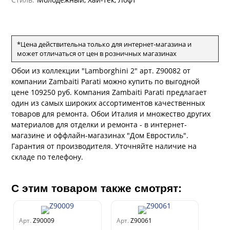
рдо Барталуччи Красный
а
лла
 Зофф
ара
андро Аллори
ция 106
*Цена действительна только для интернет-магазина и
ie
может отличаться от цен в розничных магазинах
на
ум
а Грифони
Обои из коллекции "Lamborghini 2" арт. Z90082 от
ANCE
и
о
е
компании Zambaiti Parati можно купить по выгодной
да
оли
 сезона
цене 109250 руб. Компания Zambaiti Parati предлагает
рдо Барталуччи Синий
ум Макс
один из самых широких ассортиментов качественных
а
el Sole
товаров для ремонта. Обои Италия и множество других
rg
с
ум Тренд
а
материалов для отделки и ремонта - в интернет-
ум Плюс
магазине и оффлайн-магазинах "Дом Евростиль".
о
erior
ио
Гарантия от производителя. Уточняйте наличие на
eco
ine
за
складе по телефону.
ум Только
w
k
a
ум Про
ford
a
а
рия
С этим товаром также смотрят:
a 2
a
м Бокс
e III
ум Бум
Арт.
Z90009
Арт.
Z90061
Stone
m