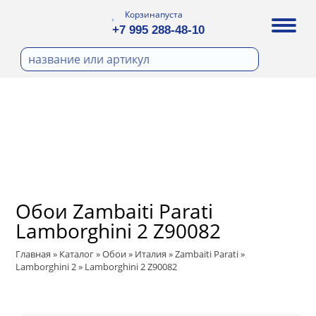
Корзина
пуста
+7 995 288-48-10
бои
И ФОТООБОИ
Д ПОКРАСКУ
ра
охолст малярный
ДЕКОР
а
ann
кт
ЛИ
тный флизелин
n
с
ические панели
WOOD
а под покраску
Обои Zambaiti Parati
ro
и под покраску
Lamborghini 2 Z90082
са
ые панели
t
Главная
»
Каталог
»
Обои
»
Италия
»
Zambaiti Parati
»
ple
Lamborghini 2
»
Lamborghini 2 Z90082
 Vol.2
ry
 Си)
 Vol.3
т
ssic
Textile