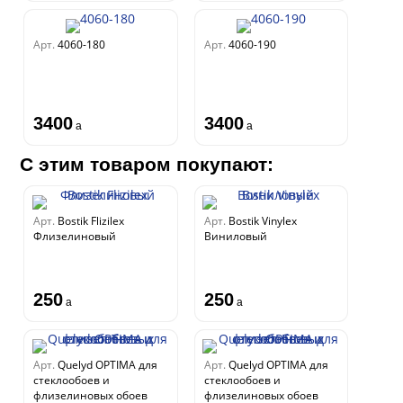
Арт.
4060-180
Арт.
4060-190
3400
3400
a
a
С этим товаром покупают:
Арт.
Bostik Flizilex
Арт.
Bostik Vinylex
Флизелиновый
Виниловый
250
250
a
a
Арт.
Quelyd OPTIMA для
Арт.
Quelyd OPTIMA для
стеклообоев и
стеклообоев и
флизелиновых обоев
флизелиновых обоев