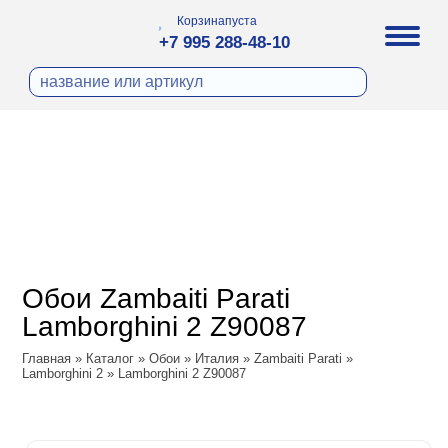
Корзина
пуста
+7 995 288-48-10
бои
И ФОТООБОИ
ра
Д ПОКРАСКУ
охолст малярный
а
ДЕКОР
ann
кт
ЛИ
тный флизелин
n
с
ческие панели
WOOD
а под покраску
o
Обои Zambaiti Parati
 под покраску
са
Lamborghini 2 Z90087
ые панели
ple
Vol.2
Главная
»
Каталог
»
Обои
»
Италия
»
Zambaiti Parati
»
y
 Си)
Lamborghini 2
»
Lamborghini 2 Z90087
Vol.3
т
ssic
Textile
na
dam
i Parati