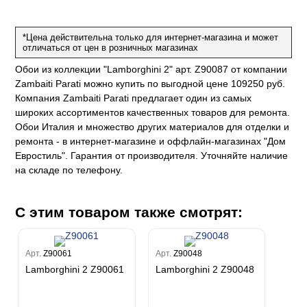
на
ум
а Грифони
ANCE
и
о
е
*Цена действительна только для интернет-магазина и может
да
оли
 сезона
отличаться от цен в розничных магазинах
до Барталуччи Синий
м Макс
а
el Sole
Обои из коллекции "Lamborghini 2" арт. Z90087 от компании
rg
с
м Тренд
Zambaiti Parati можно купить по выгодной цене 109250 руб.
ум Плюс
Компания Zambaiti Parati предлагает один из самых
о
erior
eco
ine
ио
широких ассортиментов качественных товаров для ремонта.
за
w
k
м Только
Обои Италия и множество других материалов для отделки и
a
ремонта - в интернет-магазине и оффлайн-магазинах "Дом
ум Про
ord
a
а
Евростиль". Гарантия от производителя. Уточняйте наличие
рия
a 2
a
на складе по телефону.
e III
м Бокс
ум Бум
Stone
m
С этим товаром также смотрят:
Арт.
Z90061
Арт.
Z90048
Lamborghini 2 Z90061
Lamborghini 2 Z90048