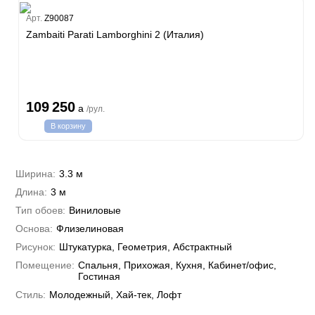
Estate
Арт.
Z90087
Zambaiti Parati Lamborghini 2 (Италия)
i 7
hini 3
Plein
109 250
a
/рул.
i 6
В корзину
hini 2
a Parati
e 3
а Росси
Ширина:
3.3 м
 Yudashkin 5
Длина:
3 м
 Парете
Cavalli 8
о
Тип обоев:
Виниловые
о
ар
да
Основа:
Флизелиновая
RI&DECORI
м Арт
Рисунок:
Штукатурка, Геометрия, Абстрактный
3
до Барталуччи Красный
а
Помещение:
Спальня, Прихожая, Кухня, Кабинет/офис,
лла
 Зофф
ара
Гостиная
андро Аллори
Стиль:
Молодежный, Хай-тек, Лофт
ция 106
nie