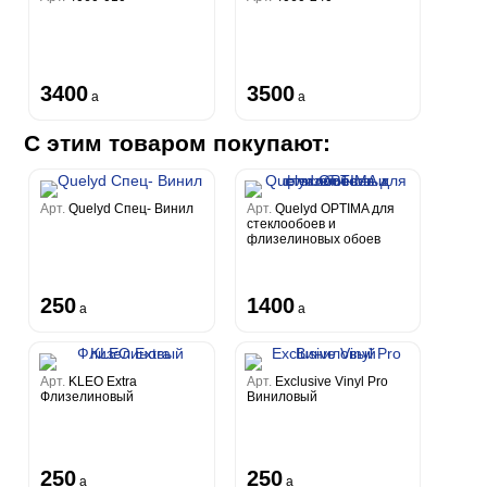
3400
3500
a
a
С этим товаром покупают:
Арт.
Quelyd Спец- Винил
Арт.
Quelyd OPTIMA для
стеклообоев и
флизелиновых обоев
250
1400
a
a
Арт.
KLEO Extra
Арт.
Exclusive Vinyl Pro
Флизелиновый
Виниловый
250
250
a
a