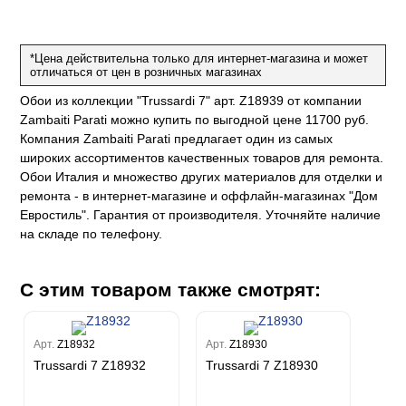
на
ум
а Грифони
ANCE
и
о
е
да
оли
 сезона
*Цена действительна только для интернет-магазина и может
до Барталуччи Синий
отличаться от цен в розничных магазинах
м Макс
а
el Sole
rg
с
Обои из коллекции "Trussardi 7" арт. Z18939 от компании
м Тренд
Zambaiti Parati можно купить по выгодной цене 11700 руб.
ум Плюс
о
Компания Zambaiti Parati предлагает один из самых
erior
eco
ine
ио
широких ассортиментов качественных товаров для ремонта.
за
w
k
м Только
a
Обои Италия и множество других материалов для отделки и
ум Про
ord
a
ремонта - в интернет-магазине и оффлайн-магазинах "Дом
а
рия
Евростиль". Гарантия от производителя. Уточняйте наличие
a 2
a
e III
м Бокс
на складе по телефону.
ум Бум
Stone
m
С этим товаром также смотрят:
Арт.
Z18932
Арт.
Z18930
Trussardi 7 Z18932
Trussardi 7 Z18930