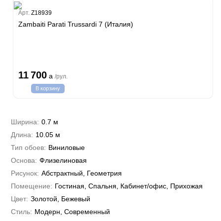
Estate
Арт.
Z18939
Zambaiti Parati Trussardi 7 (Италия)
i 7
hini 3
Plein
11 700
a
/рул.
i 6
В корзину
hini 2
a Parati
e 3
а Росси
Ширина:
0.7 м
 Yudashkin 5
Длина:
10.05 м
 Парете
Cavalli 8
о
Тип обоев:
Виниловые
о
ар
да
Основа:
Флизелиновая
RI&DECORI
м Арт
Рисунок:
Абстрактный, Геометрия
3
до Барталуччи Красный
а
Помещение:
Гостиная, Спальня, Кабинет/офис, Прихожая
лла
 Зофф
ара
Цвет:
Золотой, Бежевый
андро Аллори
Стиль:
Модерн, Современный
ция 106
nie