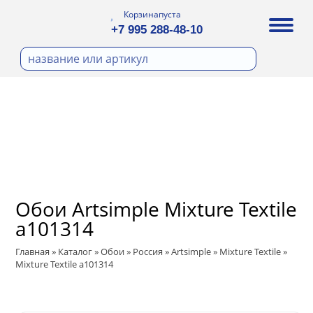
Корзина
пуста
+7 995 288-48-10
бои
И ФОТООБОИ
Д ПОКРАСКУ
ра
охолст малярный
ДЕКОР
а
ann
кт
ЛИ
тный флизелин
n
с
ические панели
WOOD
а под покраску
Обои Artsimple Mixture Textile
ro
и под покраску
a101314
са
ые панели
t
Главная
»
Каталог
»
Обои
»
Россия
»
Artsimple
»
Mixture Textile
»
ple
Mixture Textile a101314
 Vol.2
ry
 Vol.3
ssic
Textile