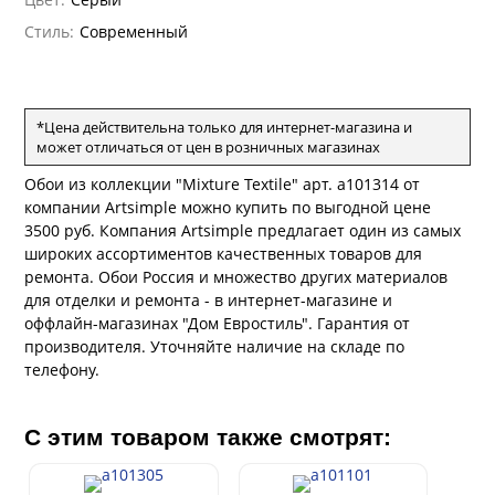
ANCE
и
о
е
Стиль:
Современный
да
оли
 сезона
рдо Барталуччи Синий
ум Макс
а
el Sole
rg
с
ум Тренд
а
*Цена действительна только для интернет-магазина и
ум Плюс
может отличаться от цен в розничных магазинах
о
erior
ио
eco
ine
Обои из коллекции "Mixture Textile" арт. a101314 от
за
м Только
w
k
a
компании Artsimple можно купить по выгодной цене
ум Про
3500 руб. Компания Artsimple предлагает один из самых
ford
a
а
рия
широких ассортиментов качественных товаров для
a 2
a
ремонта. Обои Россия и множество других материалов
м Бокс
e III
для отделки и ремонта - в интернет-магазине и
ум Бум
оффлайн-магазинах "Дом Евростиль". Гарантия от
Stone
m
производителя. Уточняйте наличие на складе по
телефону.
С этим товаром также смотрят: