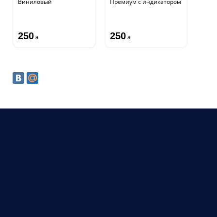
Виниловый
Премиум с индикатором
250
250
a
a