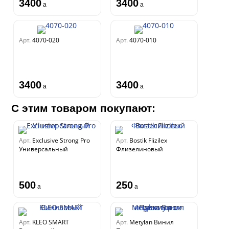
3400
3400
a
a
Арт.
4070-020
Арт.
4070-010
3400
3400
a
a
С этим товаром покупают:
Арт.
Exclusive Strong Pro
Арт.
Bostik Flizilex
Универсальный
Флизелиновый
500
250
a
a
Арт.
KLEO SMART
Арт.
Metylan Винил