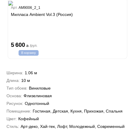
Estate
Арт.
AM9006_2_1
ple
Милласа Ambient Vol.3 (Россия)
y
 Си)
т
Textile
na
i Parati
5 600
a
/рул.
a Parati
В корзину
e 3
а Росси
 Yudashkin 5
 Парете
i 7
Cavalli 8
Ширина:
1.06 м
о
о
ар
hini 3
Длина:
10 м
да
RI&DECORI
Plein
м Арт
Тип обоев:
Виниловые
3
до Барталуччи Красный
i 6
а
Основа:
Флизелиновая
hini 2
лла
 Зофф
ара
Рисунок:
Однотонный
андро Аллори
Помещение:
Гостиная, Детская, Кухня, Прихожая, Спальня
ция 106
nie
Цвет:
Кофейный
на
ум
а Грифони
Стиль:
Арт-деко, Хай-тек, Лофт, Молодежный, Современный
ANCE
и
о