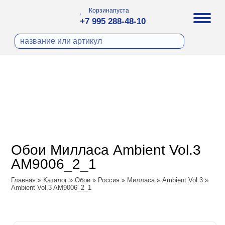
Корзина
пуста
+7 995 288-48-10
бои
И ФОТООБОИ
ра
Д ПОКРАСКУ
охолст малярный
а
ДЕКОР
ann
кт
ЛИ
тный флизелин
n
с
ческие панели
WOOD
а под покраску
o
Обои Милласа Ambient Vol.3
 под покраску
са
AM9006_2_1
ые панели
Vol.2
Главная
»
Каталог
»
Обои
»
Россия
»
Милласа
»
Ambient Vol.3
»
Ambient Vol.3 AM9006_2_1
Vol.3
ssic
dam