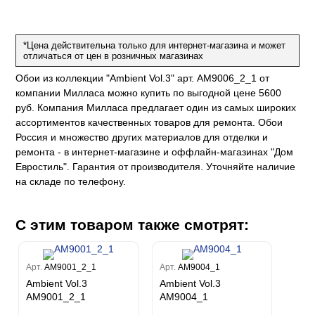
е
да
оли
 сезона
до Барталуччи Синий
м Макс
а
el Sole
rg
с
м Тренд
*Цена действительна только для интернет-магазина и может
отличаться от цен в розничных магазинах
ум Плюс
о
erior
Обои из коллекции "Ambient Vol.3" арт. AM9006_2_1 от
eco
ine
ио
за
w
компании Милласа можно купить по выгодной цене 5600
k
м Только
a
руб. Компания Милласа предлагает один из самых широких
ум Про
ord
a
ассортиментов качественных товаров для ремонта. Обои
а
рия
a 2
a
Россия и множество других материалов для отделки и
e III
м Бокс
ремонта - в интернет-магазине и оффлайн-магазинах "Дом
ум Бум
Евростиль". Гарантия от производителя. Уточняйте наличие
Stone
m
на складе по телефону.
С этим товаром также смотрят:
Арт.
AM9001_2_1
Арт.
AM9004_1
Ambient Vol.3
Ambient Vol.3
AM9001_2_1
AM9004_1