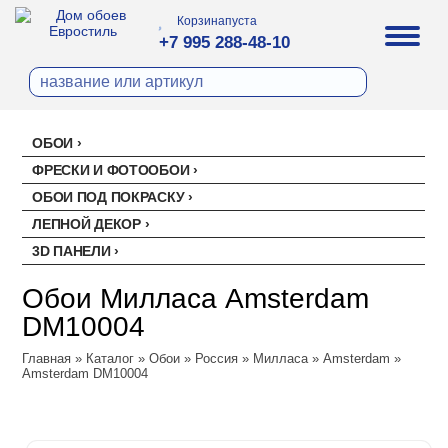
Корзина
пуста
+7 995 288-48-10
ОБОИ
Все обои
ФРЕСКИ И ФОТООБОИ
Палитра
ОБОИ ПОД ПОКРАСКУ
Стеклохолст малярный
Палитра
ЛЕПНОЙ ДЕКОР
Erismann
Перфект
3D ПАНЕЛИ
Ремонтный флизелин
Erismann
Артекс
Акустические панели
EVROWOOD
Рогожка под покраску
Артекс
Ateliero
Обои Милласа Amsterdam
Панели под покраску
Ateliero
Милласа
DM10004
Цветные панели
Ambient
Главная
Ambient Vol.2
»
Каталог
»
Обои
»
Россия
»
Милласа
»
Amsterdam
»
Amsterdam DM10004
Ambient Vol.3
Neo Classic
Amsterdam