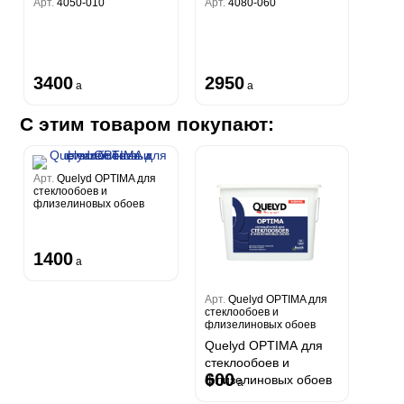
Арт.
4050-010
Арт.
4080-060
3400
2950
a
a
С этим товаром покупают:
Арт.
Quelyd OPTIMA для
стеклообоев и
флизелиновых обоев
1400
a
Арт.
Quelyd OPTIMA для
стеклообоев и
флизелиновых обоев
Quelyd OPTIMA для
стеклообоев и
600
флизелиновых обоев
a