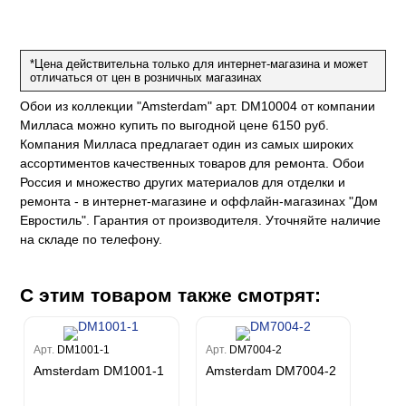
Рагионе
Fipar
Бриджида
Стромболи
Четыре сезона
Mainz
Дукале
Azzurra
Бернардо Барталуччи Синий
Гемма
Спектрум Макс
Барбара
Colori Del Sole
Marburg
Коко
Беатрис
Спектрум Тренд
Ребекка
*Цена действительна только для интернет-магазина и может
Felicita
Чезара
Kumano
Rasch
отличаться от цен в розничных магазинах
Спектрум Плюс
Бруни
Палаззо
Loft Superior
Grandeco
Chatelaine
Гави
Джорджио
Обои из коллекции "Amsterdam" арт. DM10004 от компании
Карназза
City Glow
Sherlock
Спектрум Только
Милласа можно купить по выгодной цене 6150 руб.
Prisma
Биги
Touch
Компания Милласа предлагает один из самых широких
Riva
Спектрум Про
Wiganford
La Storia
Легенда
ассортиментов качественных товаров для ремонта. Обои
Wisper
Salsa
Пальмария
La Storia 2
Du&Ka
Lunman
Россия и множество других материалов для отделки и
Boho
Florentine III
Спектрум Бокс
Crystal
Lifestyle
ремонта - в интернет-магазине и оффлайн-магазинах "Дом
Shades
Спектрум Бум
Crystal Stone
Евростиль". Гарантия от производителя. Уточняйте наличие
Prestige
Citi Glam
Бергги
на складе по телефону.
Linen
Empire
Natura
King
С этим товаром также смотрят:
Him
Арт.
DM1001-1
Арт.
DM7004-2
Amsterdam DM1001-1
Amsterdam DM7004-2