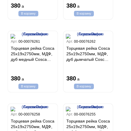
панели)
панели)
380
380
ум Про
a
a
ord
a
а
рия
a 2
В корзину
В корзину
a
e III
м Бокс
ум Бум
Stone
m
Арт.
00-00076261
Арт.
00-00076262
Торцевая рейка Cosca
Торцевая рейка Cosca
25х19х2750мм, МДФ,
25х19х2750мм, МДФ,
дуб медный Cosca
дуб дымчатый Cosca
Decor (Акустические
Decor (Акустические
панели)
панели)
380
380
a
a
В корзину
В корзину
Арт.
00-00076258
Арт.
00-00076255
Торцевая рейка Cosca
Торцевая рейка Cosca
25х19х2750мм, МДФ,
25х19х2750мм, МДФ,