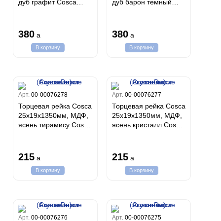
дуб графит Cosca
дуб барон темный
Decor (Акустические
Cosca Decor
панели)
(Акустические панели)
380
380
a
a
В корзину
В корзину
Арт.
00-00076278
Арт.
00-00076277
Торцевая рейка Cosca
Торцевая рейка Cosca
25х19х1350мм, МДФ,
25х19х1350мм, МДФ,
ясень тирамису Cosca
ясень кристалл Cosca
Decor (Акустические
Decor (Акустические
панели)
панели)
215
215
a
a
В корзину
В корзину
Арт.
00-00076276
Арт.
00-00076275