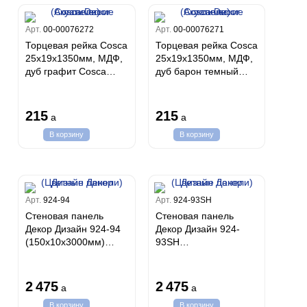
Арт.
00-00076272
Арт.
00-00076271
Торцевая рейка Cosca
Торцевая рейка Cosca
25х19х1350мм, МДФ,
25х19х1350мм, МДФ,
дуб графит Cosca
дуб барон темный
Decor (Акустические
Cosca Decor
панели)
(Акустические панели)
215
215
a
a
В корзину
В корзину
Арт.
924-94
Арт.
924-93SH
Стеновая панель
Стеновая панель
Декор Дизайн 924-94
Декор Дизайн 924-
(150х10х3000мм)
93SH
Антрацит/Графит
(150х10х3000мм)
Дизайн Декор
Венге Дизайн Декор
(Цветные панели)
(Цветные панели)
2 475
2 475
a
a
В корзину
В корзину