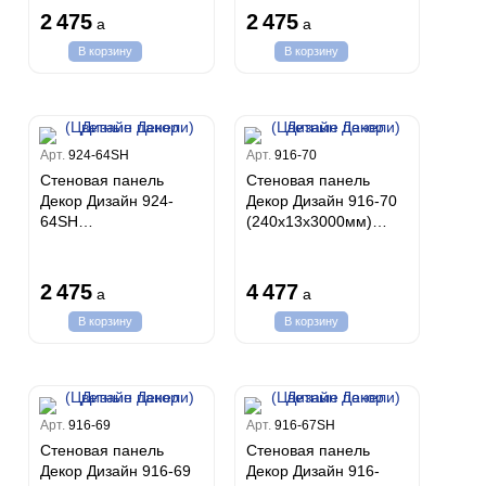
Дизайн Декор
Декор (Цветные
2 475
2 475
a
a
(Цветные панели)
панели)
В корзину
В корзину
Арт.
924-64SH
Арт.
916-70
Стеновая панель
Стеновая панель
Декор Дизайн 924-
Декор Дизайн 916-70
64SH
(240x13x3000мм)
(150х10х3000мм) Бук
Бетон Дизайн Декор
Дизайн Декор
(Цветные панели)
(Цветные панели)
2 475
4 477
a
a
В корзину
В корзину
Арт.
916-69
Арт.
916-67SH
Стеновая панель
Стеновая панель
Декор Дизайн 916-69
Декор Дизайн 916-