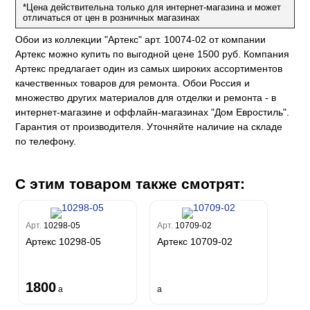
за
*Цена действительна только для интернет-магазина и может
w
k
м Только
a
отличаться от цен в розничных магазинах
ум Про
ord
a
а
Обои из коллекции "Артекс" арт. 10074-02 от компании
рия
a 2
a
Артекс можно купить по выгодной цене 1500 руб. Компания
e III
м Бокс
Артекс предлагает один из самых широких ассортиментов
ум Бум
качественных товаров для ремонта. Обои Россия и
Stone
m
множество других материалов для отделки и ремонта - в
интернет-магазине и оффлайн-магазинах "Дом Евростиль".
Гарантия от производителя. Уточняйте наличие на складе
по телефону.
С этим товаром также смотрят:
Арт.
10298-05
Арт.
10709-02
Артекс 10298-05
Артекс 10709-02
1800
a
a