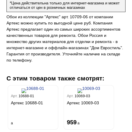
Карназза
*Цена действительна только для интернет-магазина и может
City Glow
Sherlock
Спектрум Только
Prisma
отличаться от цен в розничных магазинах
Биги
Touch
Riva
Спектрум Про
Wiganford
La Storia
Обои из коллекции "Артекс" арт. 10709-06 от компании
Легенда
Wisper
Salsa
Пальмария
La Storia 2
Du&Ka
Lunman
Артекс можно купить по выгодной цене руб. Компания
Boho
Florentine III
Спектрум Бокс
Crystal
Артекс предлагает один из самых широких ассортиментов
Lifestyle
Shades
Спектрум Бум
качественных товаров для ремонта. Обои Россия и
Crystal Stone
Prestige
Citi Glam
Бергги
множество других материалов для отделки и ремонта - в
Linen
Empire
интернет-магазине и оффлайн-магазинах "Дом Евростиль".
Natura
Гарантия от производителя. Уточняйте наличие на складе
King
по телефону.
Him
С этим товаром также смотрят:
Арт.
10688-01
Арт.
10069-03
Артекс 10688-01
Артекс 10069-03
959
a
a