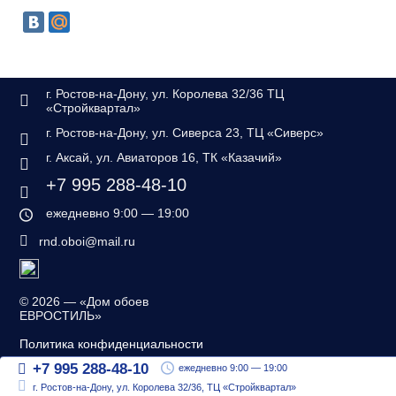
г. Ростов-на-Дону, ул. Королева 32/36 ТЦ
«Стройквартал»
г. Ростов-на-Дону, ул. Сиверса 23, ТЦ «Сиверс»
г. Аксай, ул. Авиаторов 16, ТК «Казачий»
+7 995 288-48-10
ежедневно 9:00 — 19:00
rnd.oboi@mail.ru
©
2026 — «Дом обоев
ЕВРОСТИЛЬ»
Политика конфиденциальности
+7 995 288-48-10
ежедневно 9:00 — 19:00
Согласие на обработку
персональных данных
г. Ростов-на-Дону, ул. Королева 32/36, ТЦ «Стройквартал»