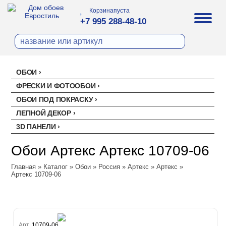
Корзина
пуста
+7 995 288-48-10
ОБОИ
Все обои
ФРЕСКИ И ФОТООБОИ
Палитра
ОБОИ ПОД ПОКРАСКУ
Стеклохолст малярный
Палитра
ЛЕПНОЙ ДЕКОР
Erismann
Перфект
3D ПАНЕЛИ
Ремонтный флизелин
Erismann
Артекс
Акустические панели
EVROWOOD
Рогожка под покраску
Артекс
Обои Артекс Артекс 10709-06
Ateliero
Панели под покраску
Ateliero
Главная
Милласа
»
Каталог
»
Обои
»
Россия
»
Артекс
»
Артекс
»
Цветные панели
Артекс 10709-06
Ambient
Artsimple
Ambient Vol.2
Geometry
NC (Эн Си)
Ambient Vol.3
Mixture
Колор
Аспект
Neo Classic
Mixture Textile
Аспект
Loymina
Арт.
10709-06