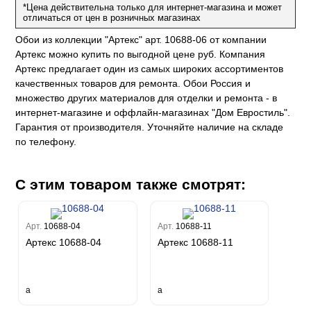
за
*Цена действительна только для интернет-магазина и может
w
k
м Только
a
отличаться от цен в розничных магазинах
ум Про
ord
a
а
Обои из коллекции "Артекс" арт. 10688-06 от компании
рия
a 2
a
Артекс можно купить по выгодной цене руб. Компания
e III
м Бокс
Артекс предлагает один из самых широких ассортиментов
ум Бум
качественных товаров для ремонта. Обои Россия и
Stone
m
множество других материалов для отделки и ремонта - в
интернет-магазине и оффлайн-магазинах "Дом Евростиль".
Гарантия от производителя. Уточняйте наличие на складе
по телефону.
С этим товаром также смотрят:
Арт.
10688-04
Арт.
10688-11
Артекс 10688-04
Артекс 10688-11
a
a