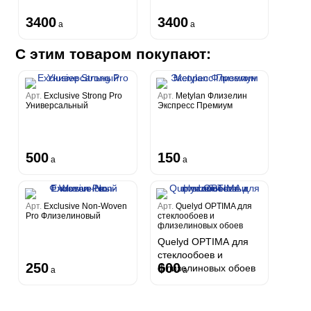
3400
3400
a
a
С этим товаром покупают:
Арт.
Exclusive Strong Pro
Арт.
Metylan Флизелин
Универсальный
Экспресс Премиум
500
150
a
a
Арт.
Exclusive Non-Woven
Арт.
Quelyd OPTIMA для
Pro Флизелиновый
стеклообоев и
флизелиновых обоев
Quelyd OPTIMA для
стеклообоев и
250
600
флизелиновых обоев
a
a