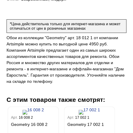
Felicita
Чезара
Kumano
Rasch
Спектрум Плюс
Бруни
Палаззо
Loft Superior
Grandeco
Chatelaine
Гави
Джорджио
Карназза
City Glow
Sherlock
Спектрум Только
Prisma
*Цена действительна только для интернет-магазина и может
Биги
Touch
Riva
Спектрум Про
Wiganford
La Storia
отличаться от цен в розничных магазинах
Легенда
Wisper
Salsa
Пальмария
La Storia 2
Du&Ka
Lunman
Обои из коллекции "Geometry" арт. 18 012 1 от компании
Boho
Florentine III
Спектрум Бокс
Crystal
Artsimple можно купить по выгодной цене 4950 руб.
Lifestyle
Shades
Спектрум Бум
Компания Artsimple предлагает один из самых широких
Crystal Stone
Prestige
Citi Glam
Бергги
ассортиментов качественных товаров для ремонта. Обои
Linen
Empire
Россия и множество других материалов для отделки и
Natura
ремонта - в интернет-магазине и оффлайн-магазинах "Дом
King
Евростиль". Гарантия от производителя. Уточняйте наличие
Him
на складе по телефону.
С этим товаром также смотрят:
Арт.
16 008 2
Арт.
17 002 1
Geometry 16 008 2
Geometry 17 002 1