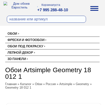
Корзина
пуста
+7 995 288-48-10
ОБОИ
Все обои
ФРЕСКИ И ФОТООБОИ
Палитра
ОБОИ ПОД ПОКРАСКУ
Стеклохолст малярный
Палитра
ЛЕПНОЙ ДЕКОР
Erismann
Перфект
3D ПАНЕЛИ
Ремонтный флизелин
Erismann
Артекс
Акустические панели
EVROWOOD
Рогожка под покраску
Артекс
Ateliero
Обои Artsimple Geometry 18
Панели под покраску
Ateliero
Милласа
012 1
Цветные панели
Ambient
Artsimple
Главная
Ambient Vol.2
»
Каталог
»
Обои
»
Россия
»
Artsimple
»
Geometry
»
Geometry
Geometry 18 012 1
Ambient Vol.3
Mixture
Neo Classic
Mixture Textile
Amsterdam
NC (Эн Си)