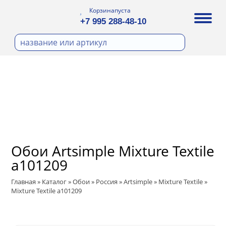
Корзина
пуста
+7 995 288-48-10
бои
И ФОТООБОИ
Д ПОКРАСКУ
ра
охолст малярный
ДЕКОР
а
ann
кт
ЛИ
тный флизелин
n
с
ические панели
WOOD
а под покраску
Обои Artsimple Mixture Textile
ro
и под покраску
a101209
са
ые панели
t
Главная
»
Каталог
»
Обои
»
Россия
»
Artsimple
»
Mixture Textile
»
ple
Mixture Textile a101209
 Vol.2
ry
 Vol.3
ssic
Textile