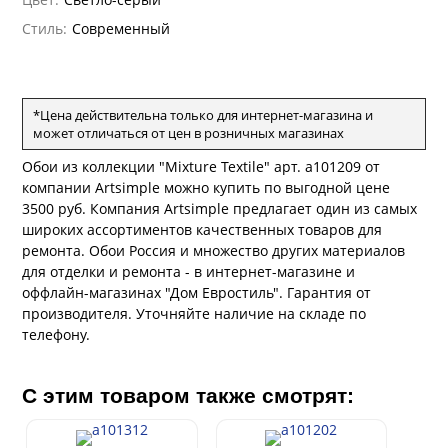
ANCE
и
о
е
Стиль:
Современный
да
оли
 сезона
рдо Барталуччи Синий
ум Макс
а
el Sole
rg
с
ум Тренд
а
*Цена действительна только для интернет-магазина и
ум Плюс
может отличаться от цен в розничных магазинах
о
erior
ио
eco
ine
Обои из коллекции "Mixture Textile" арт. a101209 от
за
м Только
w
k
a
компании Artsimple можно купить по выгодной цене
ум Про
3500 руб. Компания Artsimple предлагает один из самых
ford
a
а
рия
широких ассортиментов качественных товаров для
a 2
a
ремонта. Обои Россия и множество других материалов
м Бокс
e III
для отделки и ремонта - в интернет-магазине и
ум Бум
оффлайн-магазинах "Дом Евростиль". Гарантия от
Stone
m
производителя. Уточняйте наличие на складе по
телефону.
С этим товаром также смотрят: