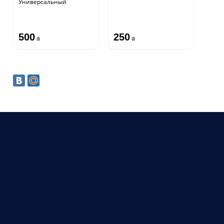
Универсальный
500
250
a
a