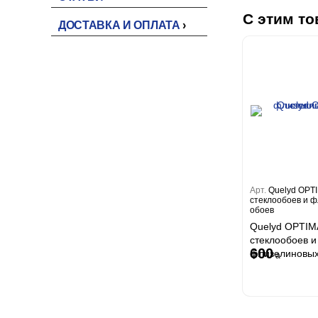
С этим то
ДОСТАВКА И ОПЛАТА
Арт.
Quelyd OPT
стеклообоев и 
обоев
Quelyd OPTIM
стеклообоев и
600
флизелиновых
a