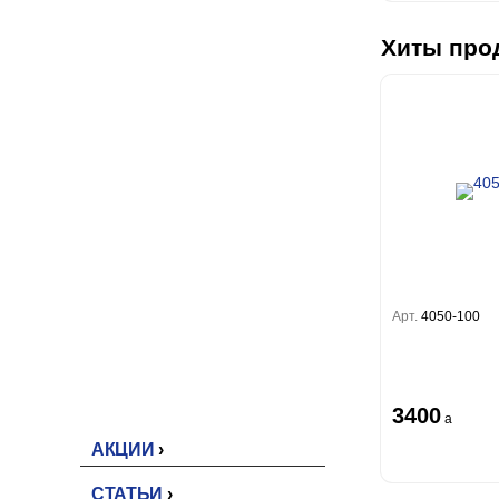
Linen
БОИ ПОД ПОКРАСКУ
Empire
Natura
Хиты про
Стеклохолст
King
малярный
Him
Ремонтный флизелин
Рогожка под покраску
ЕПНОЙ ДЕКОР
Перфект
EVROWOOD
D ПАНЕЛИ
Арт.
4050-100
Акустические панели
Панели под покраску
Цветные панели
3400
a
АКЦИИ
СТАТЬИ