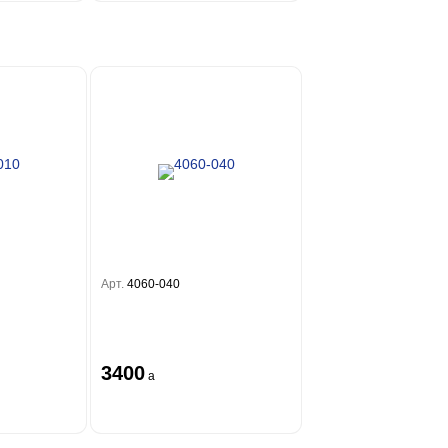
Арт.
4060-040
3400
a