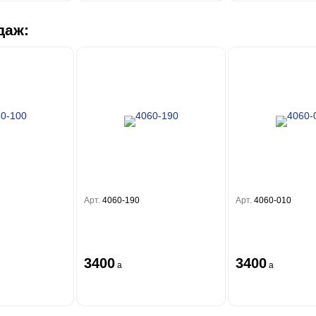
даж:
Арт.
4060-190
Арт.
4060-010
3400
3400
a
a