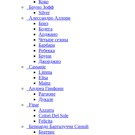
Коко
Бруно Зофф
Silver
Алессандро Аллори
Бриз
Бодега
Арджано
Четыре сезона
Барбара
Ребекка
Бруни
Джорджио
Cassanie
Limma
Elisa
Mainz
Aндреа Грифони
Рагионе
Дукале
Fipar
Azzurra
Colori Del Sole
Felicita
Бернардо Барталуччи Синий
Беатрис