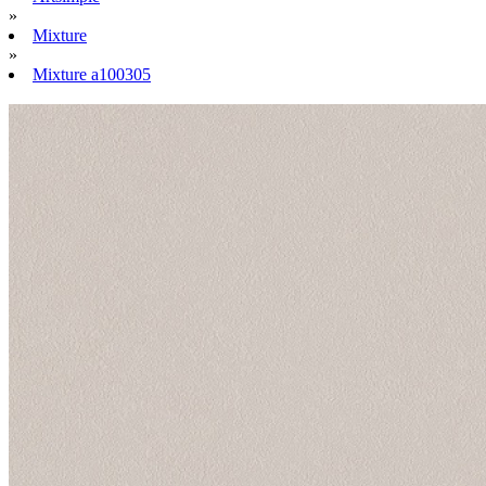
»
Mixture
»
Mixture a100305