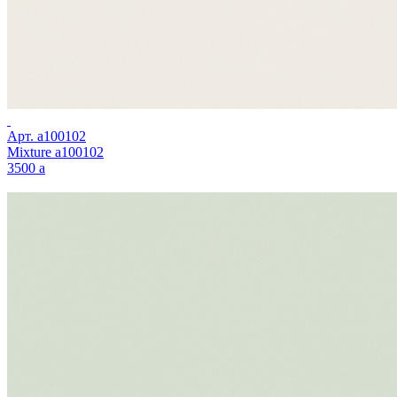
Арт.
a100102
Mixture a100102
3500
a