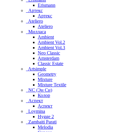
Erismann
Артекс
Артекс
Ateliero
Ateliero
Милласа
Ambient
Ambient Vol.2
Ambient Vol.3
Neo Classic
Amsterdam
Classic Estate
Artsimple
Geometry
Mixture
Mixture Textile
NC (Эн Си)
Колор
Аспект
Аспект
Loymina
Hygge 2
Zambaiti Parati
Melodia