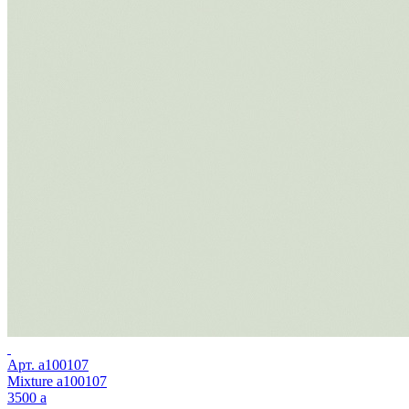
Арт.
a100107
Mixture a100107
3500
a