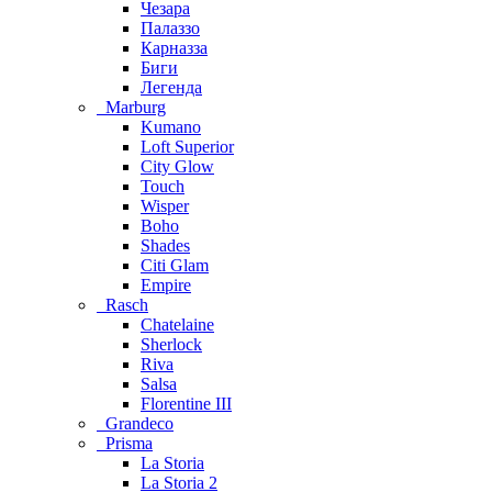
Чезара
Палаззо
Карназза
Биги
Легенда
Marburg
Kumano
Loft Superior
City Glow
Touch
Wisper
Boho
Shades
Citi Glam
Empire
Rasch
Chatelaine
Sherlock
Riva
Salsa
Florentine III
Grandeco
Prisma
La Storia
La Storia 2