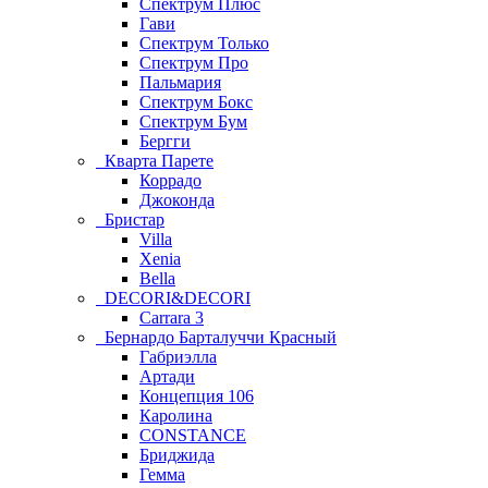
Спектрум Плюс
Гави
Спектрум Только
Спектрум Про
Пальмария
Спектрум Бокс
Спектрум Бум
Бергги
Кварта Парете
Коррадо
Джоконда
Бристар
Villa
Xenia
Bella
DECORI&DECORI
Carrara 3
Бернардо Барталуччи Красный
Габриэлла
Артади
Концепция 106
Каролина
CONSTANCE
Бриджида
Гемма