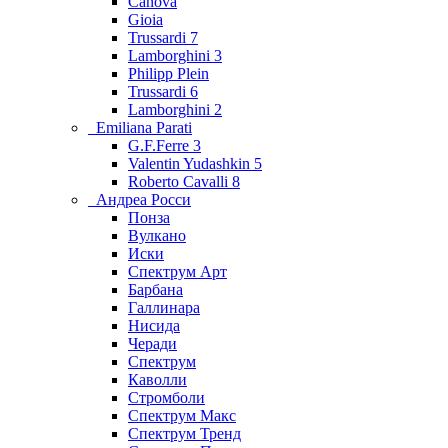
Canova
Gioia
Trussardi 7
Lamborghini 3
Philipp Plein
Trussardi 6
Lamborghini 2
Emiliana Parati
G.F.Ferre 3
Valentin Yudashkin 5
Roberto Cavalli 8
Андреа Росси
Понза
Вулкано
Иски
Спектрум Арт
Барбана
Галлинара
Нисида
Черади
Спектрум
Каволли
Стромболи
Спектрум Макс
Спектрум Тренд