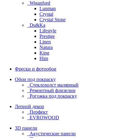
Wiganford
Lunman
Crystal
Crystal Stone
Du&Ka
Lifestyle
Prestige
Linen
Natura
King
Him
Фрески и фотообои
Обои под покраску
Стеклохолст малярный
Ремонтный флизелин
Рогожка под покраску
Лепной декор
Перфект
EVROWOOD
3D панели
Акустические панели