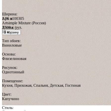
Ширина:
Арт.
1.06 м
a100305
Artsimple Mixture (Россия)
3 500
Длина:
a
/рул.
10 м
В корзину
Тип обоев:
Виниловые
Основа:
Флизелиновая
Рисунок:
Однотонный
Помещение:
Кухня, Прихожая, Спальня, Детская, Гостиная
Цвет:
Капучино
Стиль: