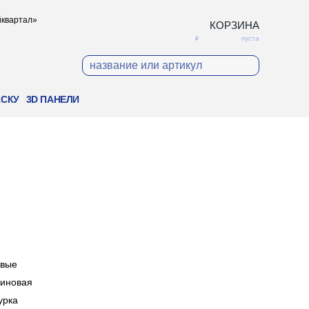
ойквартал»
КОРЗИНА
пуста
АСКУ
3D ПАНЕЛИ
м
овые
иновая
урка