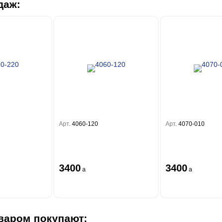
даж:
Арт.
4060-120
Арт.
4070-010
3400
3400
a
a
варом покупают: