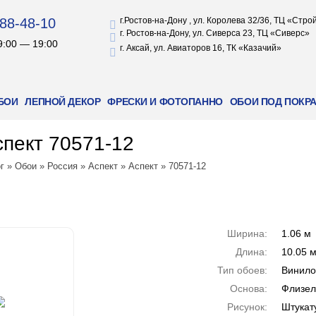
88-48-10
г.Ростов-на-Дону , ул. Королева 32/36, ТЦ «Стр
г. Ростов-на-Дону, ул. Сиверса 23, ТЦ «Сиверс»
9:00 — 19:00
г. Аксай, ул. Авиаторов 16, ТК «Казачий»
БОИ
ЛЕПНОЙ ДЕКОР
ФРЕСКИ И ФОТОПАННО
ОБОИ ПОД ПОКР
пект 70571-12
г
»
Обои
»
Россия
»
Аспект
»
Аспект
»
70571-12
Ширина:
1.06 м
Длина:
10.05 
Тип обоев:
Винил
Основа:
Флизел
Рисунок:
Штукат