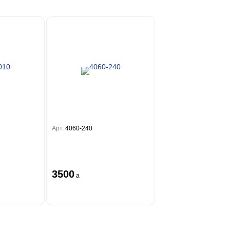
Арт.
4060-240
3500
a