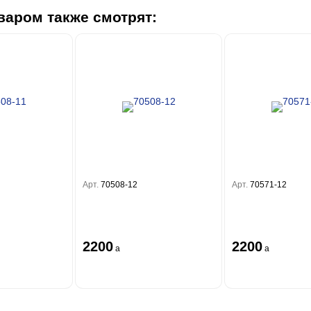
варом также смотрят:
Арт.
70508-12
Арт.
70571-12
2200
2200
a
a