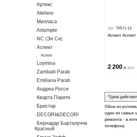
Артекс
Erismann
Ateliero
Артекс
Милласа
Ateliero
Арт.
70571-12
Artsimple
Ambient
Аспект Аспект
Ambient Vol.2
NC (Эн Си)
Geometry
Ambient Vol.3
Mixture
Аспект
Колор
Neo Classic
Mixture Textile
Аспект
Amsterdam
Loymina
2 200
Classic Estate
a
/рул.
Zambaiti Parati
Hygge 2
Emiliana Parati
Melodia
Canova
Андреа Росси
G.F.Ferre 3
Gioia
Valentin Yudashkin 5
*Цена действит
Кварта Парете
Понза
Trussardi 7
Roberto Cavalli 8
Вулкано
Бристар
Коррадо
Обои из коллекц
Lamborghini 3
Иски
один из самых 
Джоконда
DECORI&DECORI
Villa
Philipp Plein
Спектрум Арт
ремонта - в ин
Xenia
Бернардо Барталуччи
Carrara 3
Trussardi 6
телефону.
Барбана
Красный
Bella
Lamborghini 2
Галлинара
Габриэлла