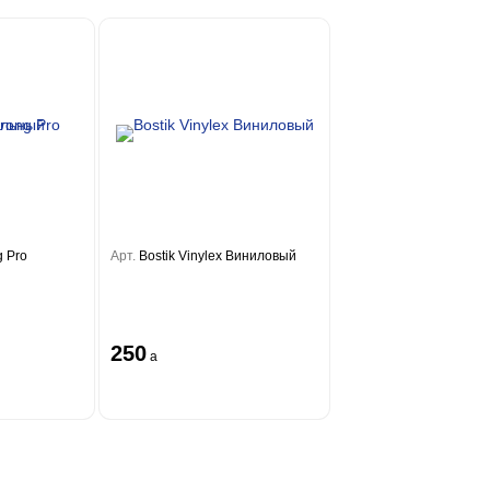
g Pro
Арт.
Bostik Vinylex Виниловый
250
a