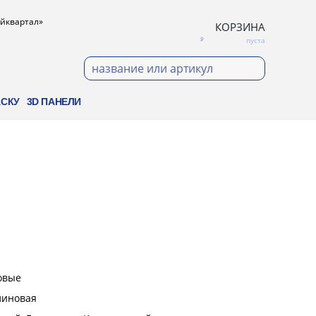
ройквартал»
КОРЗИНА
пуста
АСКУ
3D ПАНЕЛИ
овые
линовая