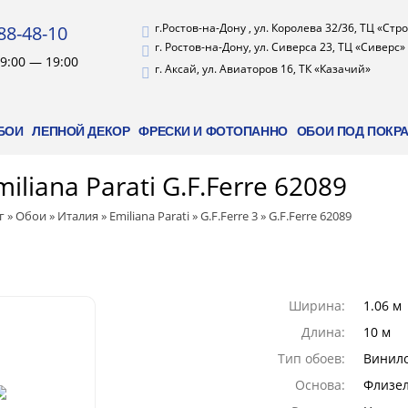
г.Ростов-на-Дону , ул. Королева 32/36, ТЦ «Ст
88-48-10
г. Ростов-на-Дону, ул. Сиверса 23, ТЦ «Сиверс»
9:00 — 19:00
г. Аксай, ул. Авиаторов 16, ТК «Казачий»
БОИ
ЛЕПНОЙ ДЕКОР
ФРЕСКИ И ФОТОПАННО
ОБОИ ПОД ПОКР
iliana Parati G.F.Ferre 62089
г
»
Обои
»
Италия
»
Emiliana Parati
»
G.F.Ferre 3
»
G.F.Ferre 62089
Ширина:
1.06 м
Длина:
10 м
Тип обоев:
Винил
Основа:
Флизе