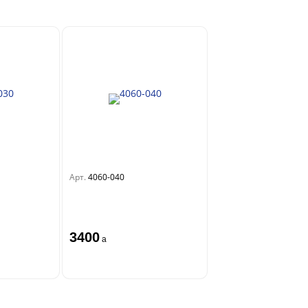
Арт.
4060-040
3400
a