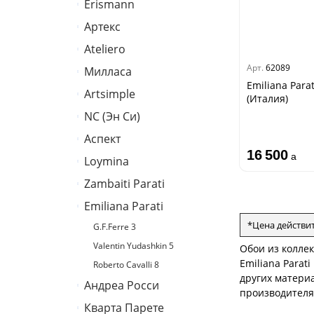
Erismann
Палитра
Артекс
Erismann
Ateliero
Артекс
Арт.
62089
Милласа
Ateliero
Emiliana Parat
Artsimple
Ambient
(Италия)
Ambient Vol.2
NC (Эн Си)
Geometry
Ambient Vol.3
Mixture
Аспект
Колор
Neo Classic
Mixture Textile
16 500
a
Loymina
Аспект
Amsterdam
Zambaiti Parati
Hygge 2
Classic Estate
Emiliana Parati
Melodia
Canova
*Цена действи
G.F.Ferre 3
Gioia
Valentin Yudashkin 5
Обои из коллек
Trussardi 7
Emiliana Parat
Roberto Cavalli 8
других материа
Lamborghini 3
Андреа Росси
производителя
Philipp Plein
Кварта Парете
Понза