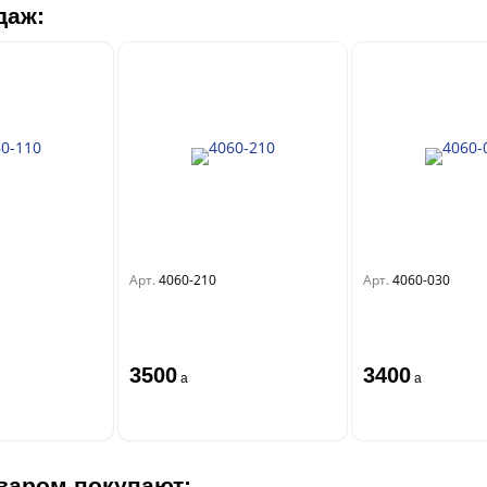
даж:
Арт.
4060-210
Арт.
4060-030
3500
3400
a
a
варом покупают: