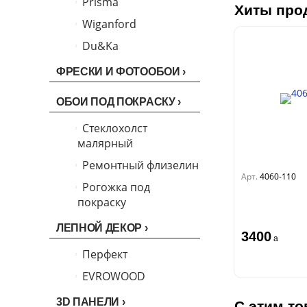
Prisma
Хиты про
Биги
Touch
Riva
Спектрум Бокс
Wiganford
La Storia
Легенда
Wisper
Salsa
Спектрум Бум
La Storia 2
Du&Ka
Lunman
Boho
Florentine III
Бергги
Crystal
Lifestyle
Shades
ФРЕСКИ И ФОТООБОИ
Crystal Stone
Prestige
Citi Glam
ОБОИ ПОД ПОКРАСКУ
Linen
Empire
Natura
Стеклохолст
King
малярный
Him
Ремонтный флизелин
Арт.
4060-110
Рогожка под
покраску
ЛЕПНОЙ ДЕКОР
3400
a
Перфект
EVROWOOD
3D ПАНЕЛИ
С этим то