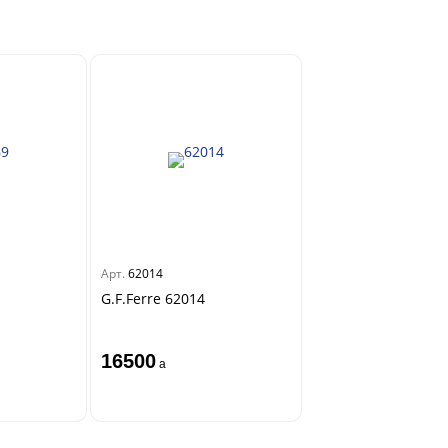
Арт.
62014
G.F.Ferre 62014
16500
a