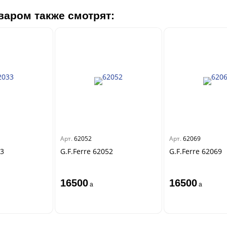
варом также смотрят:
Арт.
62052
Арт.
62069
33
G.F.Ferre 62052
G.F.Ferre 62069
16500
16500
a
a