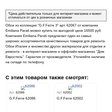
ум Плюс
о
erior
eco
ine
ио
*Цена действительна только для интернет-магазина и может
за
w
k
м Только
a
отличаться от цен в розничных магазинах
ум Про
ord
a
Обои из коллекции "G.F.Ferre 3" арт. 62067 от компании
а
рия
a 2
a
Emiliana Parati можно купить по выгодной цене 16500 руб.
e III
м Бокс
Компания Emiliana Parati предлагает один из самых
ум Бум
широких ассортиментов качественных товаров для ремонта.
Stone
m
Обои Италия и множество других материалов для отделки и
ремонта - в интернет-магазине и оффлайн-магазинах "Дом
Евростиль". Гарантия от производителя. Уточняйте наличие
на складе по телефону.
С этим товаром также смотрят:
Арт.
62086
Арт.
62002
G.F.Ferre 62086
G.F.Ferre 62002