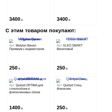
3400
3400
a
a
С этим товаром покупают:
Арт.
Metylan Винил
Арт.
KLEO SMART
Премиум с индикатором
Виниловый
250
250
a
a
Арт.
Quelyd OPTIMA для
Арт.
Quelyd Спец-
стеклообоев и
Флизелин
флизелиновых обоев
1400
250
a
a