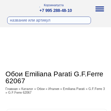
Корзина
пуста
+7 995 288-48-10
бои
И ФОТООБОИ
ра
Д ПОКРАСКУ
охолст малярный
а
ДЕКОР
ann
кт
ЛИ
тный флизелин
n
с
ческие панели
WOOD
а под покраску
o
Обои Emiliana Parati G.F.Ferre
 под покраску
са
62067
ые панели
ple
Vol.2
Главная
»
Каталог
»
Обои
»
Италия
»
Emiliana Parati
»
G.F.Ferre 3
y
 Си)
»
G.F.Ferre 62067
Vol.3
т
ssic
Textile
na
dam
i Parati