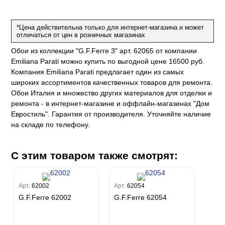
ум Плюс
о
erior
eco
ine
ио
*Цена действительна только для интернет-магазина и может
за
w
k
м Только
a
отличаться от цен в розничных магазинах
ум Про
ord
a
Обои из коллекции "G.F.Ferre 3" арт. 62065 от компании
а
рия
a 2
a
Emiliana Parati можно купить по выгодной цене 16500 руб.
e III
м Бокс
Компания Emiliana Parati предлагает один из самых
ум Бум
широких ассортиментов качественных товаров для ремонта.
Stone
m
Обои Италия и множество других материалов для отделки и
ремонта - в интернет-магазине и оффлайн-магазинах "Дом
Евростиль". Гарантия от производителя. Уточняйте наличие
на складе по телефону.
С этим товаром также смотрят:
Арт.
62002
Арт.
62054
G.F.Ferre 62002
G.F.Ferre 62054