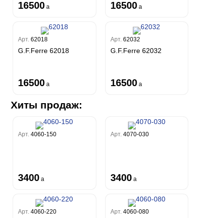
16500
16500
a
a
Арт.
62018
Арт.
62032
G.F.Ferre 62018
G.F.Ferre 62032
16500
16500
a
a
Хиты продаж:
Арт.
4060-150
Арт.
4070-030
3400
3400
a
a
Арт.
4060-220
Арт.
4060-080