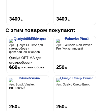
3400
3400
a
a
С этим товаром покупают:
Арт.
Quelyd OPTIMA для
Арт.
Exclusive Non-Woven
стеклообоев и
Pro Флизелиновый
флизелиновых обоев
Quelyd OPTIMA для
стеклообоев и
600
250
флизелиновых обоев
a
a
Арт.
Bostik Vinylex
Арт.
Quelyd Спец- Винил
Виниловый
250
250
a
a