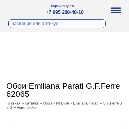
Корзина
пуста
+7 995 288-48-10
бои
И ФОТООБОИ
ра
Д ПОКРАСКУ
охолст малярный
а
ДЕКОР
ann
кт
ЛИ
тный флизелин
n
с
ческие панели
WOOD
а под покраску
o
Обои Emiliana Parati G.F.Ferre
 под покраску
са
62065
ые панели
ple
Vol.2
Главная
»
Каталог
»
Обои
»
Италия
»
Emiliana Parati
»
G.F.Ferre 3
y
 Си)
»
G.F.Ferre 62065
Vol.3
т
ssic
Textile
na
dam
i Parati