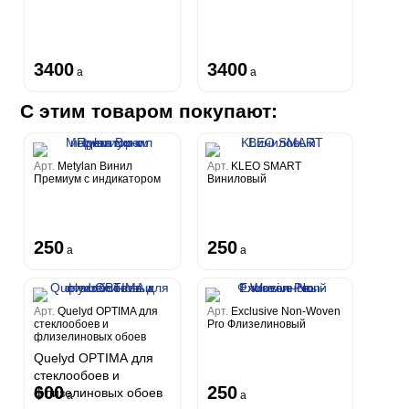
3400
3400
a
a
С этим товаром покупают:
Арт.
Metylan Винил
Арт.
KLEO SMART
Премиум с индикатором
Виниловый
250
250
a
a
Арт.
Quelyd OPTIMA для
Арт.
Exclusive Non-Woven
стеклообоев и
Pro Флизелиновый
флизелиновых обоев
Quelyd OPTIMA для
стеклообоев и
600
250
флизелиновых обоев
a
a