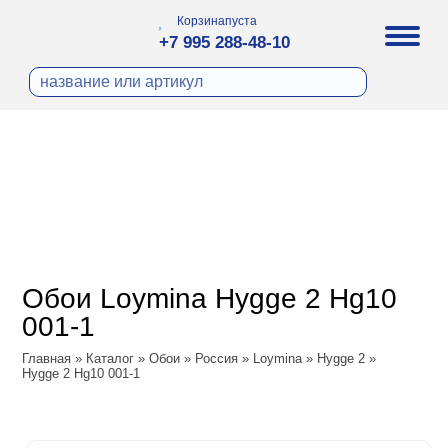
Корзина
пуста
+7 995 288-48-10
бои
И ФОТООБОИ
ра
Д ПОКРАСКУ
охолст малярный
а
ДЕКОР
ann
кт
ЛИ
тный флизелин
n
с
ческие панели
WOOD
а под покраску
o
Обои Loymina Hygge 2 Hg10
 под покраску
са
001-1
ые панели
ple
Vol.2
Главная
»
Каталог
»
Обои
»
Россия
»
Loymina
»
Hygge 2
»
y
 Си)
Hygge 2 Hg10 001-1
Vol.3
т
ssic
Textile
na
dam