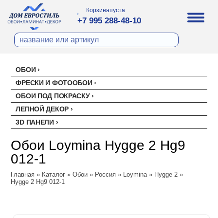
Корзина
пуста
+7 995 288-48-10
ОБОИ
Все обои
ФРЕСКИ И ФОТООБОИ
Палитра
ОБОИ ПОД ПОКРАСКУ
Стеклохолст малярный
Палитра
ЛЕПНОЙ ДЕКОР
Erismann
Перфект
3D ПАНЕЛИ
Ремонтный флизелин
Erismann
Артекс
Акустические панели
EVROWOOD
Рогожка под покраску
Артекс
Ateliero
Обои Loymina Hygge 2 Hg9
Панели под покраску
Ateliero
Милласа
012-1
Цветные панели
Ambient
Artsimple
Главная
Ambient Vol.2
»
Каталог
»
Обои
»
Россия
»
Loymina
»
Hygge 2
»
Geometry
NC (Эн Си)
Hygge 2 Hg9 012-1
Ambient Vol.3
Mixture
Колор
Аспект
Neo Classic
Mixture Textile
Аспект
Loymina
Amsterdam
Hygge 2