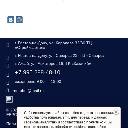
г. Ростов-на-Дону, ул. Королева 32/36 ТЦ
«Стройквартал»
г. Ростов-на-Дону, ул. Сиверса 23, ТЦ «Сиверс»
г. Аксай, ул. Авиаторов 16, ТК «Казачий»
+7 995 288-48-10
ежедневно 9:00 — 19:00
rnd.oboi@mail.ru
©
2026 — «Дом обоев
Сайт использует файлы «cookie» с целью повышения
ЕВРОСТИЛЬ»
удобства пользования, в т.ч. для передачи данных
политикой
сервисам аналитики в соответствии с
. Вы
Политика конфиденциальности
можете запретить обработку cookies в настройках