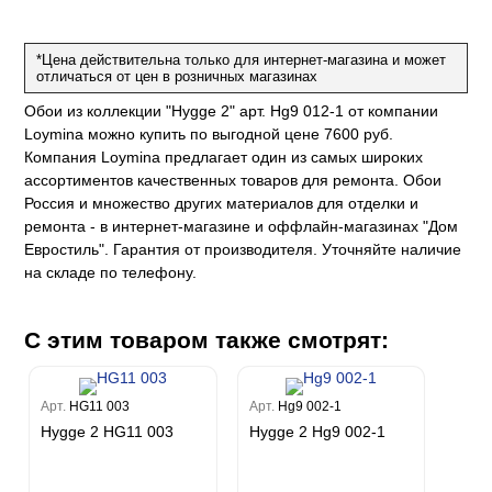
Карназза
City Glow
Sherlock
Спектрум Только
Prisma
Биги
Touch
Riva
Спектрум Про
Wiganford
La Storia
*Цена действительна только для интернет-магазина и может
Легенда
Wisper
Salsa
Пальмария
отличаться от цен в розничных магазинах
La Storia 2
Du&Ka
Lunman
Boho
Florentine III
Спектрум Бокс
Crystal
Lifestyle
Обои из коллекции "Hygge 2" арт. Hg9 012-1 от компании
Shades
Спектрум Бум
Crystal Stone
Loymina можно купить по выгодной цене 7600 руб.
Prestige
Citi Glam
Бергги
Компания Loymina предлагает один из самых широких
Linen
Empire
ассортиментов качественных товаров для ремонта. Обои
Natura
Россия и множество других материалов для отделки и
King
ремонта - в интернет-магазине и оффлайн-магазинах "Дом
Him
Евростиль". Гарантия от производителя. Уточняйте наличие
на складе по телефону.
С этим товаром также смотрят:
Арт.
HG11 003
Арт.
Hg9 002-1
Hygge 2 HG11 003
Hygge 2 Hg9 002-1