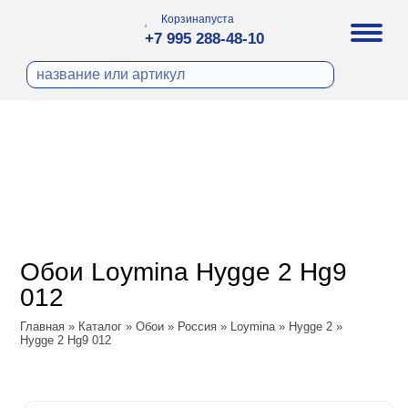
Корзина
пуста
+7 995 288-48-10
бои
И ФОТООБОИ
ра
Д ПОКРАСКУ
охолст малярный
а
ДЕКОР
ann
кт
ЛИ
тный флизелин
n
с
ческие панели
WOOD
а под покраску
o
Обои Loymina Hygge 2 Hg9
 под покраску
са
012
ые панели
ple
Vol.2
Главная
»
Каталог
»
Обои
»
Россия
»
Loymina
»
Hygge 2
»
y
 Си)
Hygge 2 Hg9 012
Vol.3
т
ssic
Textile
na
dam