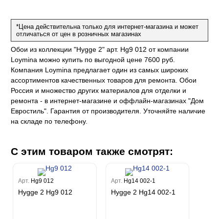
за
w
k
м Только
a
ум Про
ord
a
*Цена действительна только для интернет-магазина и может
а
рия
a 2
отличаться от цен в розничных магазинах
a
e III
м Бокс
Обои из коллекции "Hygge 2" арт. Hg9 012 от компании
ум Бум
Stone
Loymina можно купить по выгодной цене 7600 руб.
m
Компания Loymina предлагает один из самых широких
ассортиментов качественных товаров для ремонта. Обои
Россия и множество других материалов для отделки и
ремонта - в интернет-магазине и оффлайн-магазинах "Дом
Евростиль". Гарантия от производителя. Уточняйте наличие
на складе по телефону.
С этим товаром также смотрят:
Арт.
Hg9 012
Арт.
Hg14 002-1
Hygge 2 Hg9 012
Hygge 2 Hg14 002-1