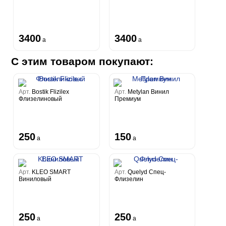
3400
3400
a
a
С этим товаром покупают:
Арт.
Bostik Flizilex
Арт.
Metylan Винил
Флизелиновый
Премиум
250
150
a
a
Арт.
KLEO SMART
Арт.
Quelyd Спец-
Виниловый
Флизелин
250
250
a
a