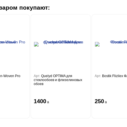
варом покупают:
on-Woven Pro
Арт.
Quelyd OPTIMA для
Арт.
Bostik Flizilex
стеклообоев и флизелиновых
обоев
1400
250
a
a