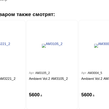
варом также смотрят:
Арт.
AM3105_2
Арт.
AM3004_5
 AM3221_2
Ambient Vol.2 AM3105_2
Ambient Vol.2 A
5600
5600
a
a