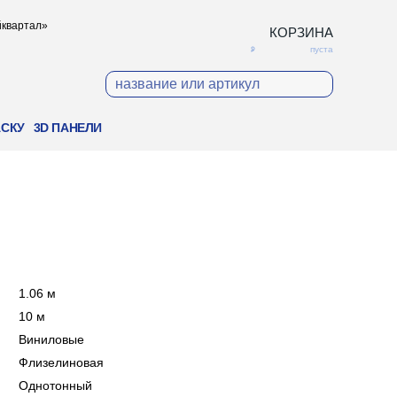
ойквартал»
КОРЗИНА
пуста
АСКУ
3D ПАНЕЛИ
:
1.06 м
:
10 м
:
Виниловые
:
Флизелиновая
:
Однотонный