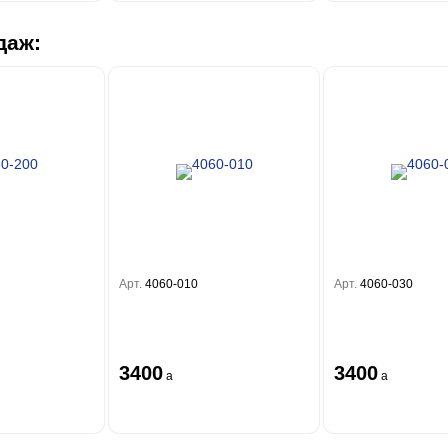
даж:
Арт.
4060-010
Арт.
4060-030
3400
3400
a
a