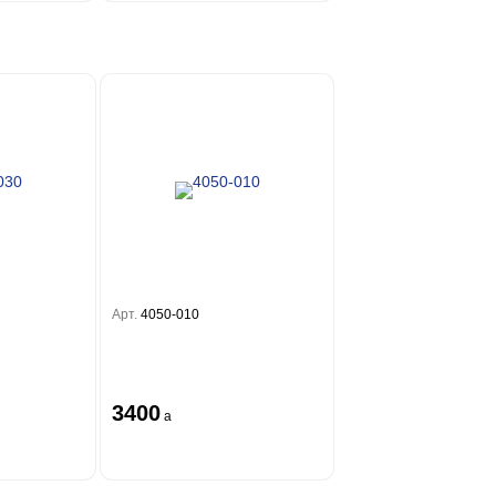
Арт.
4050-010
3400
a