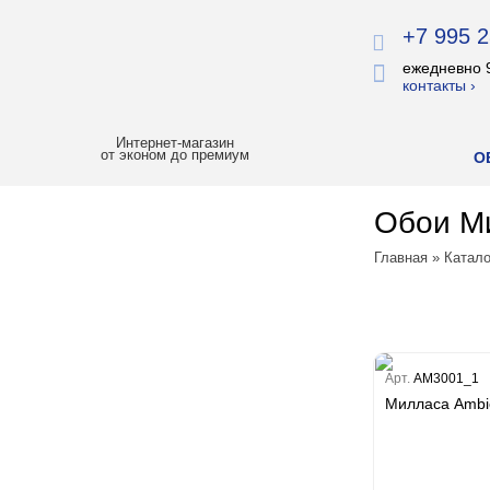
+7 995 2
ежедневно 
контакты ›
Интернет-магазин
от эконом до премиум
О
Обои Ми
ХИТЫ ПРОДАЖ
Главная
»
Катало
РАСПРОДАЖА
ЛУЧШАЯ ЦЕНА
БОИ
Арт.
AM3001_1
Милласа Ambie
Все обои
Палитра
Erismann
Палитра