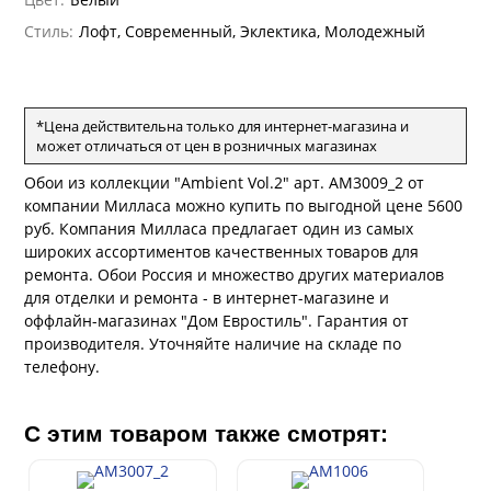
Артади
Silver
Алессандро Аллори
Нисида
Стиль:
Лофт, Современный, Эклектика, Молодежный
Концепция 106
Черади
Бриз
Cassanie
Каролина
Спектрум
Бодега
Limma
Aндреа Грифони
CONSTANCE
Каволли
Арджано
Elisa
Рагионе
Fipar
Бриджида
*Цена действительна только для интернет-магазина и
Стромболи
Четыре сезона
Mainz
Дукале
может отличаться от цен в розничных магазинах
Azzurra
Бернардо Барталуччи Синий
Гемма
Спектрум Макс
Барбара
Colori Del Sole
Коко
Обои из коллекции "Ambient Vol.2" арт. AM3009_2 от
Marburg
Беатрис
Спектрум Тренд
Ребекка
компании Милласа можно купить по выгодной цене 5600
Felicita
Чезара
Спектрум Плюс
Kumano
Rasch
Бруни
руб. Компания Милласа предлагает один из самых
Палаззо
Гави
Loft Superior
широких ассортиментов качественных товаров для
Джорджио
Grandeco
Chatelaine
Карназза
ремонта. Обои Россия и множество других материалов
Спектрум Только
City Glow
Sherlock
Prisma
для отделки и ремонта - в интернет-магазине и
Биги
Спектрум Про
Touch
Riva
оффлайн-магазинах "Дом Евростиль". Гарантия от
Wiganford
La Storia
Легенда
Пальмария
Wisper
Salsa
производителя. Уточняйте наличие на складе по
La Storia 2
Du&Ka
Lunman
телефону.
Спектрум Бокс
Boho
Florentine III
Crystal
Lifestyle
Спектрум Бум
Shades
Crystal Stone
Prestige
Бергги
Citi Glam
С этим товаром также смотрят:
Linen
Empire
Natura