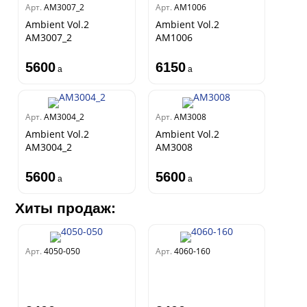
Арт.
AM3007_2
Арт.
AM1006
King
Ambient Vol.2
Ambient Vol.2
Him
AM3007_2
AM1006
5600
6150
a
a
Арт.
AM3004_2
Арт.
AM3008
Ambient Vol.2
Ambient Vol.2
AM3004_2
AM3008
5600
5600
a
a
Хиты продаж:
Арт.
4050-050
Арт.
4060-160