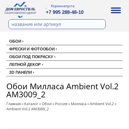
Корзина
пуста
+7 995 288-48-10
ОБОИ
Все обои
ФРЕСКИ И ФОТООБОИ
ОБОИ ПОД ПОКРАСКУ
Палитра
Стеклохолст малярный
ЛЕПНОЙ ДЕКОР
Палитра
Erismann
Перфект
3D ПАНЕЛИ
Ремонтный флизелин
Erismann
Артекс
Акустические панели
EVROWOOD
Рогожка под покраску
Обои Милласа Ambient Vol.2
Артекс
Ateliero
Панели под покраску
AM3009_2
Ateliero
Милласа
Цветные панели
Главная
Ambient
»
Каталог
»
Обои
»
Россия
»
Милласа
»
Ambient Vol.2
»
Ambient Vol.2 AM3009_2
Ambient Vol.2
Ambient Vol.3
Neo Classic