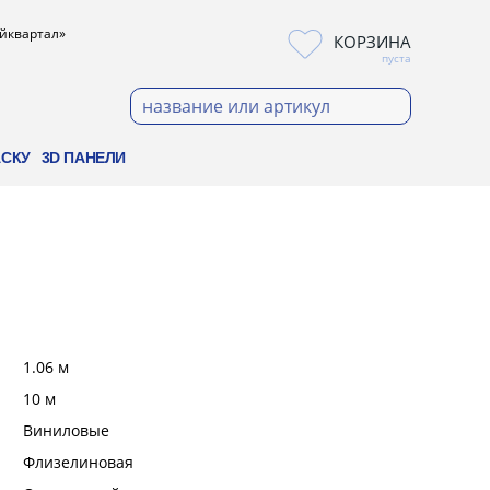
ойквартал»
КОРЗИНА
пуста
АСКУ
3D ПАНЕЛИ
:
1.06 м
:
10 м
:
Виниловые
:
Флизелиновая