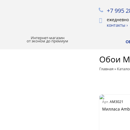
+7 995 2
ежедневно 
контакты ›
Интернет-магазин
от эконом до премиум
О
Обои М
ХИТЫ ПРОДАЖ
Главная
»
Катало
РАСПРОДАЖА
ЛУЧШАЯ ЦЕНА
Арт.
AM3021
БОИ
Милласа Ambie
Все обои
Палитра