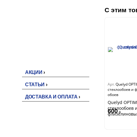
Перфект
С этим то
EVROWOOD
D ПАНЕЛИ
Акустические панели
Панели под покраску
Цветные панели
АКЦИИ
Арт.
Quelyd OPT
СТАТЬИ
стеклообоев и 
обоев
ДОСТАВКА И ОПЛАТА
Quelyd OPTIM
стеклообоев 
600
a
флизелиновы