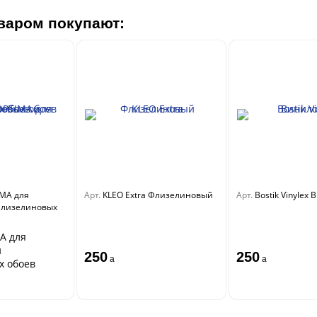
варом покупают:
IMA для
Арт.
KLEO Extra Флизелиновый
Арт.
Bostik Vinylex
флизелиновых
A для
и
250
250
a
a
х обоев