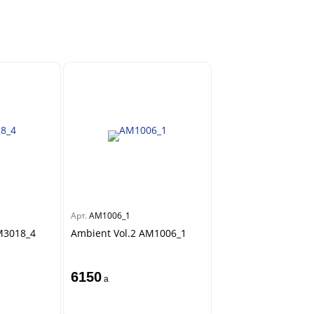
Арт.
AM1006_1
M3018_4
Ambient Vol.2 AM1006_1
6150
a