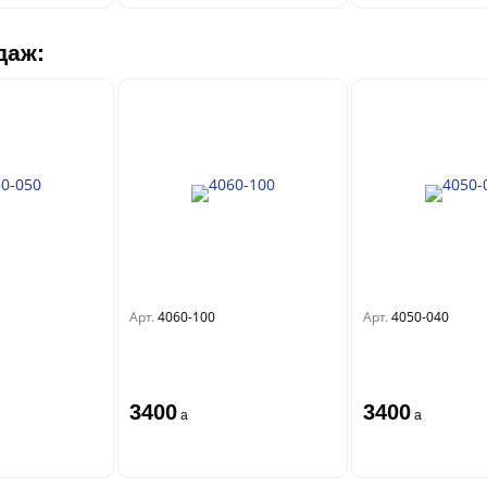
даж:
Арт.
4060-100
Арт.
4050-040
3400
3400
a
a