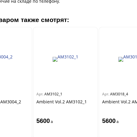
чие на складе по телефону.
варом также смотрят:
Арт.
AM3102_1
Арт.
AM3018_4
2 AM3004_2
Ambient Vol.2 AM3102_1
Ambient Vol.2 A
5600
5600
a
a