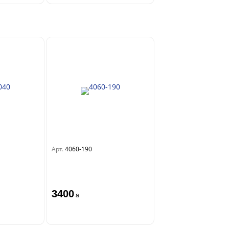
Арт.
4060-190
3400
a