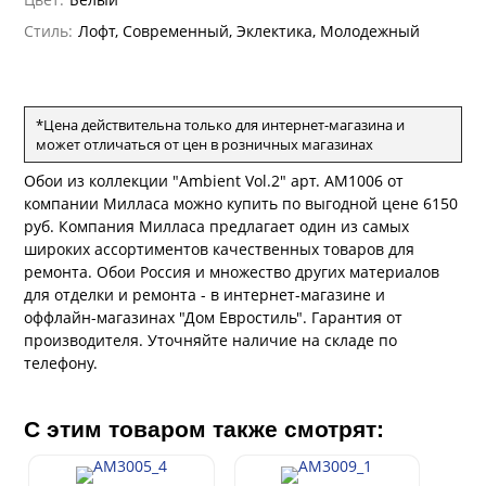
андро Аллори
Стиль:
Лофт, Современный, Эклектика, Молодежный
ция 106
ie
на
ум
а Грифони
ANCE
и
о
е
да
*Цена действительна только для интернет-магазина и
оли
 сезона
может отличаться от цен в розничных магазинах
рдо Барталуччи Синий
ум Макс
а
el Sole
Обои из коллекции "Ambient Vol.2" арт. AM1006 от
rg
с
ум Тренд
а
компании Милласа можно купить по выгодной цене 6150
ум Плюс
руб. Компания Милласа предлагает один из самых
о
erior
ио
широких ассортиментов качественных товаров для
eco
ine
за
ремонта. Обои Россия и множество других материалов
м Только
w
k
a
для отделки и ремонта - в интернет-магазине и
ум Про
оффлайн-магазинах "Дом Евростиль". Гарантия от
ford
a
а
рия
производителя. Уточняйте наличие на складе по
a 2
a
м Бокс
телефону.
e III
ум Бум
Stone
m
С этим товаром также смотрят: