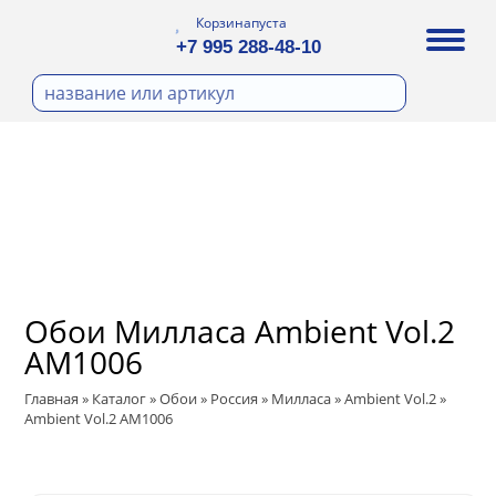
Корзина
пуста
+7 995 288-48-10
бои
И ФОТООБОИ
Д ПОКРАСКУ
ра
охолст малярный
ДЕКОР
а
ann
кт
ЛИ
тный флизелин
n
с
ические панели
WOOD
а под покраску
Обои Милласа Ambient Vol.2
ro
и под покраску
AM1006
са
ые панели
t
Главная
»
Каталог
»
Обои
»
Россия
»
Милласа
»
Ambient Vol.2
»
Ambient Vol.2 AM1006
 Vol.2
 Vol.3
ssic