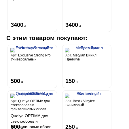
3400
3400
a
a
С этим товаром покупают:
Арт.
Exclusive Strong Pro
Арт.
Metylan Винил
Универсальный
Премиум
500
150
a
a
Арт.
Quelyd OPTIMA для
Арт.
Bostik Vinylex
стеклообоев и
Виниловый
флизелиновых обоев
Quelyd OPTIMA для
стеклообоев и
600
250
флизелиновых обоев
a
a