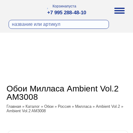
Корзина
пуста
+7 995 288-48-10
бои
И ФОТООБОИ
ра
Д ПОКРАСКУ
охолст малярный
а
ДЕКОР
ann
кт
ЛИ
тный флизелин
n
с
ческие панели
WOOD
а под покраску
o
Обои Милласа Ambient Vol.2
 под покраску
са
AM3008
ые панели
Vol.2
Главная
»
Каталог
»
Обои
»
Россия
»
Милласа
»
Ambient Vol.2
»
Ambient Vol.2 AM3008
Vol.3
ssic
dam