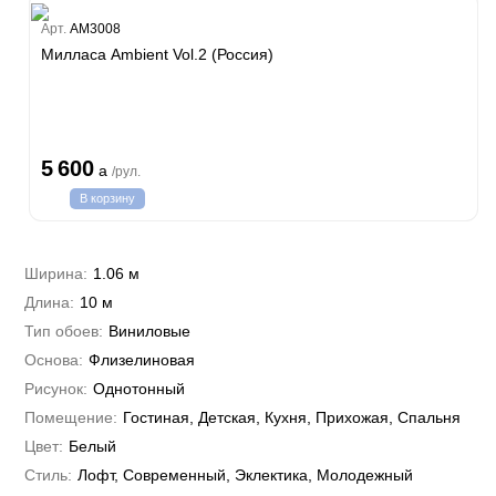
Estate
Арт.
AM3008
ple
Милласа Ambient Vol.2 (Россия)
y
 Си)
т
Textile
na
i Parati
5 600
a
/рул.
a Parati
В корзину
e 3
а Росси
 Yudashkin 5
 Парете
i 7
Cavalli 8
Ширина:
1.06 м
о
о
ар
hini 3
Длина:
10 м
да
RI&DECORI
Plein
м Арт
Тип обоев:
Виниловые
3
до Барталуччи Красный
i 6
а
Основа:
Флизелиновая
hini 2
лла
 Зофф
ара
Рисунок:
Однотонный
андро Аллори
Помещение:
Гостиная, Детская, Кухня, Прихожая, Спальня
ция 106
nie
Цвет:
Белый
на
ум
а Грифони
Стиль:
Лофт, Современный, Эклектика, Молодежный
ANCE
и
о