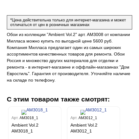
е
да
оли
 сезона
до Барталуччи Синий
м Макс
а
el Sole
rg
с
м Тренд
*Цена действительна только для интернет-магазина и может
отличаться от цен в розничных магазинах
ум Плюс
о
erior
Обои из коллекции "Ambient Vol.2" арт. AM3008 от компании
eco
ine
ио
за
w
Милласа можно купить по выгодной цене 5600 руб.
k
м Только
a
Компания Милласа предлагает один из самых широких
ум Про
ord
a
ассортиментов качественных товаров для ремонта. Обои
а
рия
a 2
a
Россия и множество других материалов для отделки и
e III
м Бокс
ремонта - в интернет-магазине и оффлайн-магазинах "Дом
ум Бум
Евростиль". Гарантия от производителя. Уточняйте наличие
Stone
m
на складе по телефону.
С этим товаром также смотрят:
Арт.
AM3018_1
Арт.
AM3012_1
Ambient Vol.2
Ambient Vol.2
AM3018_1
AM3012_1