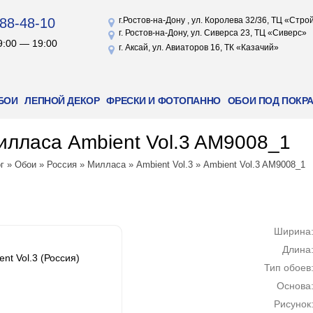
88-48-10
г.Ростов-на-Дону , ул. Королева 32/36, ТЦ «Стр
г. Ростов-на-Дону, ул. Сиверса 23, ТЦ «Сиверс»
9:00 — 19:00
г. Аксай, ул. Авиаторов 16, ТК «Казачий»
БОИ
ЛЕПНОЙ ДЕКОР
ФРЕСКИ И ФОТОПАННО
ОБОИ ПОД ПОКР
лласа Ambient Vol.3 AM9008_1
г
»
Обои
»
Россия
»
Милласа
»
Ambient Vol.3
»
Ambient Vol.3 AM9008_1
Ширина
Длина
nt Vol.3 (Россия)
Тип обоев
Основа
Рисунок