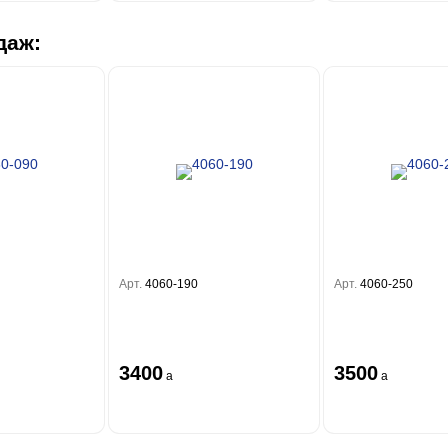
даж:
Арт.
4060-190
Арт.
4060-250
3400
3500
a
a