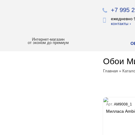
+7 995 2
ежедневно 
контакты ›
Интернет-магазин
от эконом до премиум
О
Обои Ми
ХИТЫ ПРОДАЖ
Главная
»
Катало
РАСПРОДАЖА
ЛУЧШАЯ ЦЕНА
БОИ
Арт.
AM9008_1
Милласа Ambie
Все обои
Палитра
Erismann
Палитра