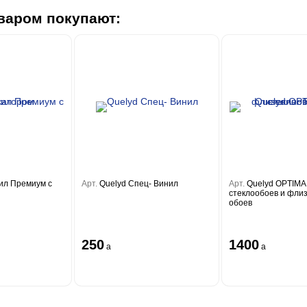
варом покупают:
ил Премиум с
Арт.
Quelyd Спец- Винил
Арт.
Quelyd OPTIMA
стеклообоев и фли
обоев
250
1400
a
a