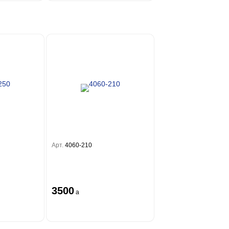
Арт.
4060-210
3500
a