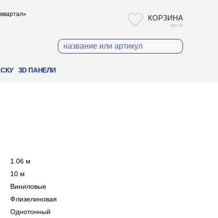
ойквартал»
КОРЗИНА
пуста
АСКУ
3D ПАНЕЛИ
:
1.06 м
:
10 м
:
Виниловые
:
Флизелиновая
:
Однотонный