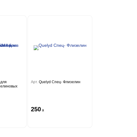
 для
Арт.
Quelyd Спец- Флизелин
зелиновых
250
a