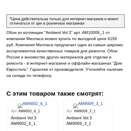
Рагионе
Fipar
Бриджида
Стромболи
Четыре сезона
Mainz
Дукале
Azzurra
Бернардо Барталуччи Синий
Гемма
Спектрум Макс
Барбара
Colori Del Sole
Marburg
Коко
Беатрис
*Цена действительна только для интернет-магазина и может
Спектрум Тренд
Ребекка
Felicita
отличаться от цен в розничных магазинах
Чезара
Kumano
Rasch
Спектрум Плюс
Бруни
Палаззо
Loft Superior
Обои из коллекции "Ambient Vol.3" арт. AM10006_1 от
Grandeco
Chatelaine
Гави
Джорджио
Карназза
компании Милласа можно купить по выгодной цене 6150
City Glow
Sherlock
Спектрум Только
Prisma
руб. Компания Милласа предлагает один из самых широких
Биги
Touch
Riva
Спектрум Про
Wiganford
La Storia
ассортиментов качественных товаров для ремонта. Обои
Легенда
Wisper
Salsa
Пальмария
La Storia 2
Du&Ka
Lunman
Россия и множество других материалов для отделки и
Boho
Florentine III
Спектрум Бокс
ремонта - в интернет-магазине и оффлайн-магазинах "Дом
Crystal
Lifestyle
Shades
Спектрум Бум
Евростиль". Гарантия от производителя. Уточняйте наличие
Crystal Stone
Prestige
Citi Glam
Бергги
на складе по телефону.
Linen
Empire
Natura
С этим товаром также смотрят:
King
Him
Арт.
AM9002_6_1
Арт.
AM9009_3_1
Ambient Vol.3
Ambient Vol.3
AM9002_6_1
AM9009_3_1