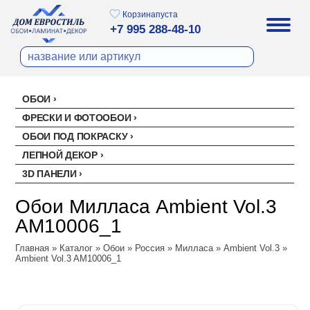
Корзина
пуста
+7 995 288-48-10
ОБОИ
Все обои
ФРЕСКИ И ФОТООБОИ
Палитра
ОБОИ ПОД ПОКРАСКУ
Стеклохолст малярный
Палитра
ЛЕПНОЙ ДЕКОР
Erismann
Перфект
3D ПАНЕЛИ
Ремонтный флизелин
Erismann
Артекс
Акустические панели
EVROWOOD
Рогожка под покраску
Артекс
Ateliero
Обои Милласа Ambient Vol.3
Панели под покраску
Ateliero
Милласа
AM10006_1
Цветные панели
Ambient
Главная
Ambient Vol.2
»
Каталог
»
Обои
»
Россия
»
Милласа
»
Ambient Vol.3
»
Ambient Vol.3 AM10006_1
Ambient Vol.3
Neo Classic
Amsterdam