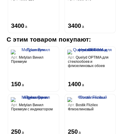
3400
3400
a
a
С этим товаром покупают:
Арт.
Metylan Винил
Арт.
Quelyd OPTIMA для
Премиум
стеклообоев и
флизелиновых обоев
150
1400
a
a
Арт.
Metylan Винил
Арт.
Bostik Flizilex
Премиум с индикатором
Флизелиновый
250
250
a
a